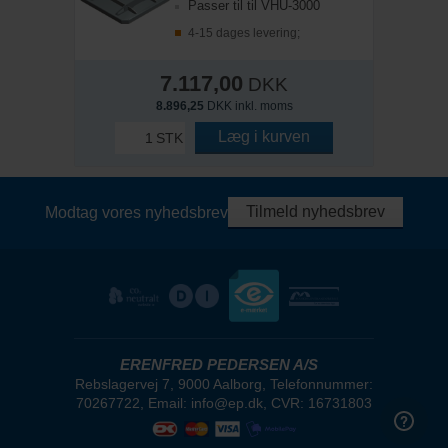
Passer til til VHU-3000
4-15 dages levering;
7.117,00
DKK
8.896,25
DKK inkl. moms
Læg i kurven
STK
Tilmeld nyhedsbrev
Modtag vores nyhedsbrev
ERENFRED PEDERSEN A/S
Rebslagervej 7, 9000 Aalborg, Telefonnummer:
70267722, Email: info@ep.dk, CVR: 16731803