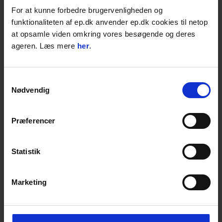
Læg i kurven
STK
For at kunne forbedre brugervenligheden og
funktionaliteten af ep.dk anvender ep.dk cookies til netop
Hamevac Sugekop 200x900 mm, t/ VHU-3000
at opsamle viden omkring vores besøgende og deres
Max. løftekapacitet: 500 kg.
ageren. Læs mere
her
.
Rektangel, 200x900
Passer til til VHU-3000
4-15 dages levering;
Samtykkevalg
Nødvendig
4.428,00
DKK
5.535,00
DKK inkl. moms
Præferencer
Læg i kurven
STK
Statistik
Hamevac Sugekop 250x500 mm, t/ VHU-3000
Max. løftekapacitet: 330 kg.
Rektangel, 250x500
Passer til til VHU-3000
Marketing
4-15 dages levering;
2.900,00
DKK