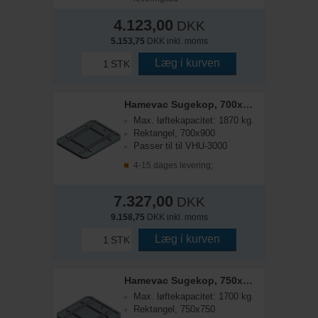
4.123,00
DKK
5.153,75
DKK inkl. moms
Læg i kurven
STK
Hamevac Sugekop, 700x900mm t/ VHU-3000
Max. løftekapacitet: 1870 kg.
Rektangel, 700x900
Passer til til VHU-3000
4-15 dages levering;
7.327,00
DKK
9.158,75
DKK inkl. moms
Læg i kurven
STK
Hamevac Sugekop, 750x750mm, t/ VHU-3000
Max. løftekapacitet: 1700 kg.
Rektangel, 750x750