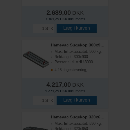
2.689,00
DKK
3.361,25
DKK inkl. moms
Læg i kurven
STK
Hamevac Sugekop 300x900 mm, t/ VHU-3000
Max. løftekapacitet: 800 kg.
Rektangel, 300x900
Passer til til VHU-3000
4-15 dages levering;
4.217,00
DKK
5.271,25
DKK inkl. moms
Læg i kurven
STK
Hamevac Sugekop 320x650 mm, t/ VHU-3000
Max. løftekapacitet: 590 kg.
Rektangel, 320x650