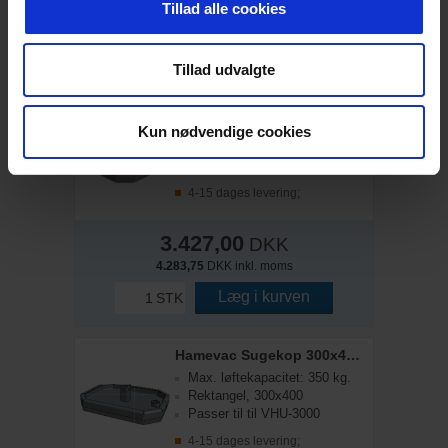
Tillad alle cookies
3.625,00
DKK inkl. moms
Læg i kurven
STK
Tillad udvalgte
Hamevac Sugekop 280x280 mm, t/ VHU-3000
Max. løftekapacitet: 220 kg.
Kun nødvendige cookies
Kvadrat, 280x280
Passer til til VHU-3000
4-15 dages levering;
3.427,00
DKK
4.283,75
DKK inkl. moms
Læg i kurven
STK
Hamevac Sugekop 300x400 mm, t/ VHU-3000
Max. løftekapacitet: 350 kg.
Rektangel, 300x400
Passer til til VHU-3000
4-15 dages levering;