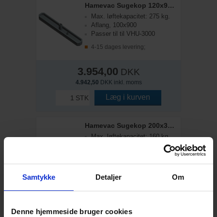
Hamevac Sugekop 120x900 mm, t/ VHU-3000
Max. løftekapacitet: 275 kg.
Aflang, 100x900
Passer til til VHU-3000
4-15 dages levering;
3.954,00
DKK
4.942,50
DKK inkl. moms
Læg i kurven
STK
Hamevac Sugekop 200x350 mm, t/ VHU-3000
Max. løftekapacitet: 160 kg.
Rektangel, 200x350
Passer til til VHU-3000
4-15 dages levering;
Samtykke
Detaljer
Om
2.848,00
DKK
3.560,00
DKK inkl. moms
Denne hjemmeside bruger cookies