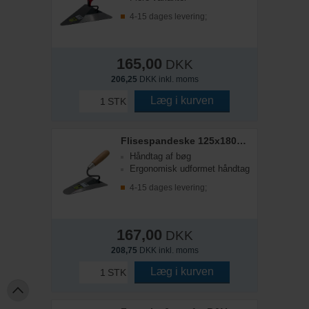
4-15 dages levering;
165,00
DKK
206,25
DKK inkl. moms
Læg i kurven
STK
Flisespandeske 125x180mm
Håndtag af bøg
Ergonomisk udformet håndtag
4-15 dages levering;
167,00
DKK
208,75
DKK inkl. moms
Læg i kurven
STK