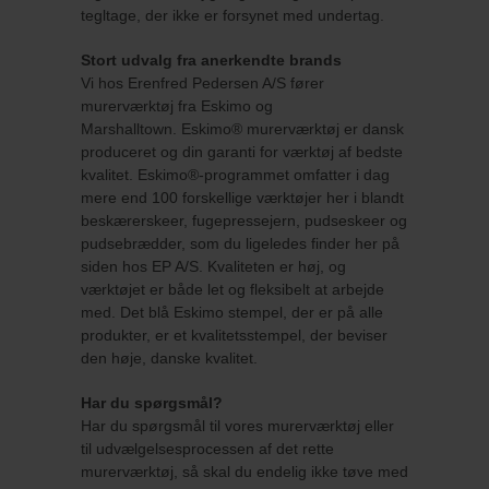
tegltage, der ikke er forsynet med undertag.
Stort udvalg fra anerkendte brands
Vi hos Erenfred Pedersen A/S fører
murerværktøj fra Eskimo og
Marshalltown. Eskimo® murerværktøj er dansk
produceret og din garanti for værktøj af bedste
kvalitet. Eskimo®-programmet omfatter i dag
mere end 100 forskellige værktøjer her i blandt
beskærerskeer, fugepressejern, pudseskeer og
pudsebrædder, som du ligeledes finder her på
siden hos EP A/S.​ Kvaliteten er høj, og
værktøjet er både let og fleksibelt at arbejde
med. Det blå Eskimo stempel, der er på alle
produkter, er et kvalitetsstempel, der beviser
den høje, danske kvalitet.
Har du spørgsmål?
Har du spørgsmål til vores murerværktøj eller
til udvælgelsesprocessen af det rette
murerværktøj, så skal du endelig ikke tøve med