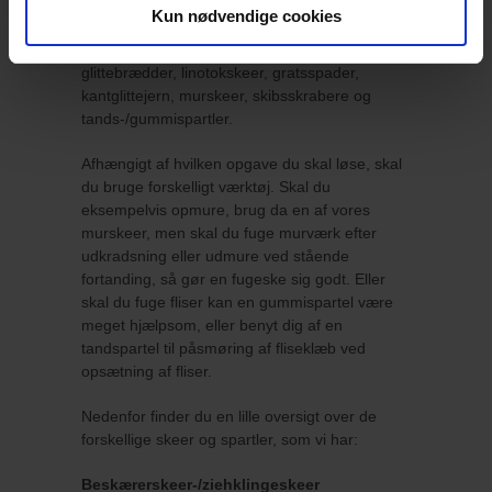
Eskimo og amerikanske Marshalltown, som er
Kun nødvendige cookies
høj kvalitet. I kategorien finder du
beskærer-/ziehklingeskeer, fugeskeer,
glittebrædder, linotokskeer, gratsspader,
kantglittejern, murskeer, skibsskrabere og
tands-/gummispartler.
Afhængigt af hvilken opgave du skal løse, skal
du bruge forskelligt værktøj. Skal du
eksempelvis opmure, brug da en af vores
murskeer, men skal du fuge murværk efter
udkradsning eller udmure ved stående
fortanding, så gør en fugeske sig godt. Eller
skal du fuge fliser kan en gummispartel være
meget hjælpsom, eller benyt dig af en
tandspartel til påsmøring af fliseklæb ved
opsætning af fliser.
Nedenfor finder du en lille oversigt over de
forskellige skeer og spartler, som vi har:
Beskærerskeer-/ziehklingeskeer