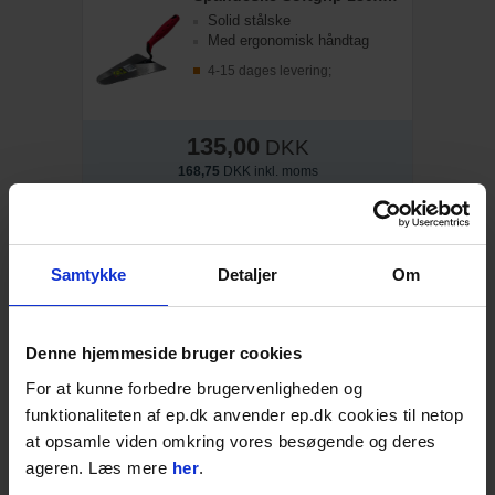
Solid stålske
Med ergonomisk håndtag
4-15 dages levering;
135,00
DKK
168,75
DKK inkl. moms
Læg i kurven
STK
Spartel 600mm til stående tandspartel
Samtykke
Detaljer
Om
10x10mm tænder
For stående påførsel af
spartel
Denne hjemmeside bruger cookies
4-15 dages levering;
For at kunne forbedre brugervenligheden og
funktionaliteten af ep.dk anvender ep.dk cookies til netop
325,00
DKK
at opsamle viden omkring vores besøgende og deres
406,25
DKK inkl. moms
ageren. Læs mere
her
.
Læg i kurven
STK