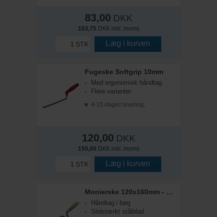
83,00
DKK
103,75
DKK inkl. moms
Læg i kurven
STK
Fugeske Softgrip 10mm
Med ergonomisk håndtag
Flere varianter
4-15 dages levering;
120,00
DKK
150,00
DKK inkl. moms
Læg i kurven
STK
Monierske 120x160mm - B&V
Håndtag i bøg
Slidstærkt stålblad