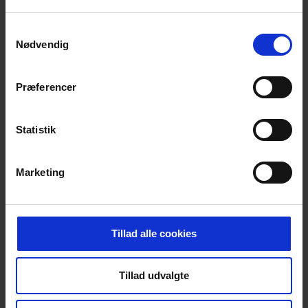
Samtykkevalg
Spartelbeslag til stående tandspartel
Nødvendig
For stående påførsel af
spartel
Passer til teleskopstang
Præferencer
4-15 dages levering;
695,00
DKK
Statistik
868,75
DKK inkl. moms
Læg i kurven
STK
Marketing
Vis flere produkter
Tillad alle cookies
Skeer og spartler
Som murer er det alfa omega at have gode
Tillad udvalgte
murerskeer og spartler. Hos Erenfred
Pedersen A/S finder du murerskeer fra danske