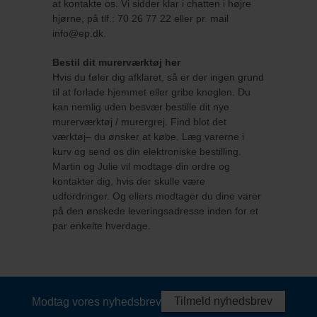
at kontakte os. Vi sidder klar i chatten i højre
hjørne, på tlf.: 70 26 77 22 eller pr. mail
info@ep.dk.
Bestil dit murerværktøj her
Hvis du føler dig afklaret, så er der ingen grund
til at forlade hjemmet eller gribe knoglen. Du
kan nemlig uden besvær bestille dit nye
murerværktøj / murergrej. Find blot det
værktøj– du ønsker at købe. Læg varerne i
kurv og send os din elektroniske bestilling.
Martin og Julie vil modtage din ordre og
kontakter dig, hvis der skulle være
udfordringer. Og ellers modtager du dine varer
på den ønskede leveringsadresse inden for et
par enkelte hverdage.
Tilmeld nyhedsbrev
Modtag vores nyhedsbrev