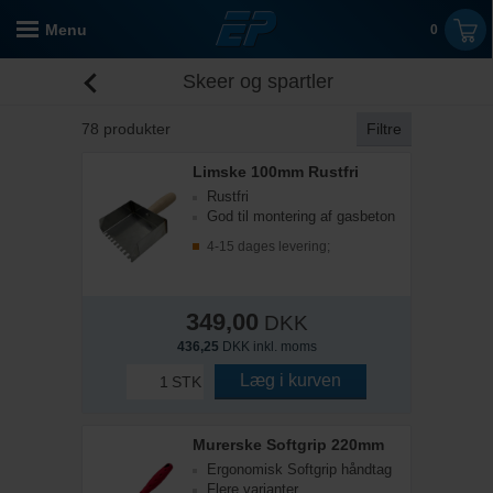
Menu
0
Skeer og spartler
78
produkter
Filtre
Limske 100mm Rustfri
Rustfri
God til montering af gasbeton
4-15 dages levering;
349,00
DKK
436,25
DKK inkl. moms
Læg i kurven
STK
Murerske Softgrip 220mm
Ergonomisk Softgrip håndtag
Flere varianter