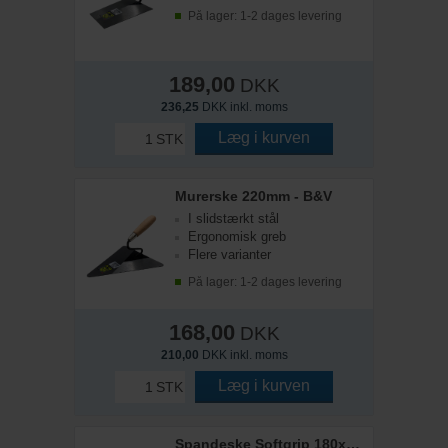
På lager: 1-2 dages levering
189,00
DKK
236,25
DKK inkl. moms
Læg i kurven
STK
Murerske 220mm - B&V
I slidstærkt stål
Ergonomisk greb
Flere varianter
På lager: 1-2 dages levering
168,00
DKK
210,00
DKK inkl. moms
Læg i kurven
STK
Spandeske Softgrip 180x125mm