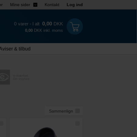
er
Mine sider
Kontakt
Log ind
0,00
0
varer - I alt
DKK
0,00
DKK inkl. moms
Aviser & tilbud
e-mærket
Din tryghed
Sammenlign