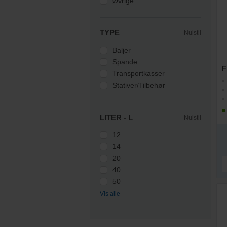
Øvrige
TYPE
Nulstil
Baljer
Spande
F
Transportkasser
Stativer/Tilbehør
LITER - L
Nulstil
12
14
20
40
50
Vis alle