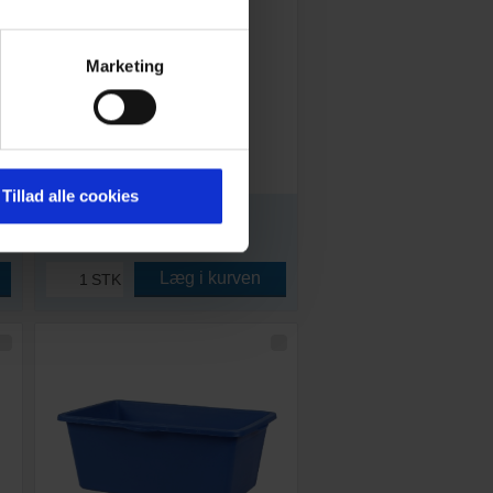
Marketing
Lav murerspand, Blå, 14 l
Solid og smidig
Kraftig metalhank
Indvendig literskala
4-15 dages levering;
Tillad alle cookies
149,00
DKK
186,25
DKK inkl. moms
Læg i kurven
STK