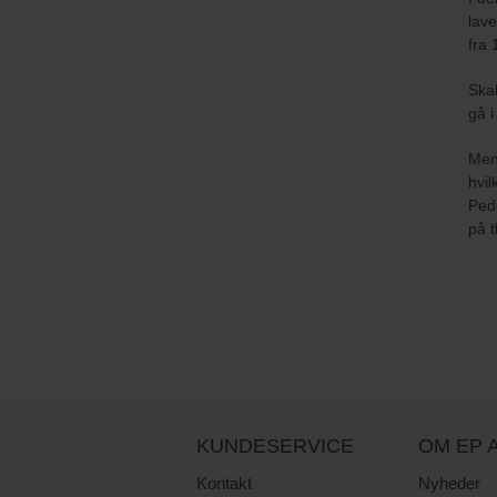
lave
fra 
Skal
gå i
Men 
hvil
Pede
på t
KUNDESERVICE
OM EP A
Kontakt
Nyheder