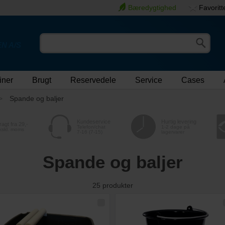
Bæredygtighed
Favoritt
N A/S
iner
Brugt
Reservedele
Service
Cases
Spande og baljer
Kundeservice
Hurtig levering
ragt fra 29,-
Telefon/chat
1-2 dage på
kskl. moms
7-16 (7-15)
lagervarer
Spande og baljer
25
produkter