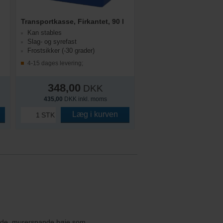
Transportkasse, Firkantet, 90 l
Kan stables
Slag- og syrefast
Frostsikker (-30 grader)
4-15 dages levering;
348,00
DKK
435,00
DKK inkl. moms
Læg i kurven
STK
pande, murerspande høje som