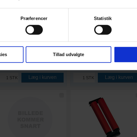
Præferencer
Statistik
urerspand, Sort, 20 l
Murerspand, 20 l, Syrefast
12 og 20 liters til fast lav pris!
Syrefast
Mængderabat ved køb af 30 stk.
5 mm metalhank
Syrefast med indvendig literskala
Indvendig literskala
På lager: 1-2 dages levering
4-15 dages levering;
ies
Tillad udvalgte
22,00
118,00
DKK
DKK
27,50
DKK inkl. moms
147,50
DKK inkl. moms
Læg i kurven
Læg i kurven
STK
STK