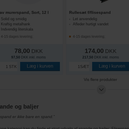
av murerspand, Sort, 12 l
Rullesæt f/flisespand
Solid og smidig
Let anvendelig
Kraftig metalhank
Afleder hurtigt vandet
Indvendig literskala
4-15 dages levering;
4-15 dages levering;
78,00
174,00
DKK
DKK
97,50
DKK inkl. moms
217,50
DKK inkl. moms
Læg i kurven
Læg i kurven
STK
SÆT
Vis flere produkter
ande og baljer
 spand er ikke bare en spand.”
nne kategori kan du finde et stort udvalg af spande og bajler; Flises