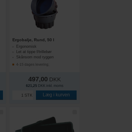
Ergobalje, Rund, 50 l
Ergonomisk
Let at tippe f/trillebør
Skånsom mod ryggen
4-15 dages levering;
497,00
DKK
621,25
DKK inkl. moms
Læg i kurven
STK