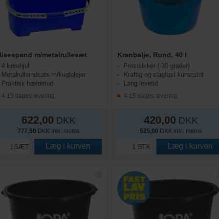
lisespand m/metalrullesæt
Kranbalje, Rund, 40 l
4 kørehjul
Frostsikker (-30 grader)
Metalrulleindsats m/kuglelejer
Kraftig og slagfast kunststof
Praktisk hældetud
Lang levetid
4-15 dages levering;
4-15 dages levering;
622,00
420,00
DKK
DKK
777,50
DKK inkl. moms
525,00
DKK inkl. moms
Læg i kurven
Læg i kurven
SÆT
STK