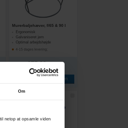
Murerbaljehæver, f/65 & 90 l
Ergonomisk
Galvaniseret jern
Optimal arbejdshøjde
4-15 dages levering;
375,00
DKK
468,75
DKK inkl. moms
Læg i kurven
STK
Om
til netop at opsamle viden