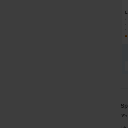
L
Sp
”En
I de