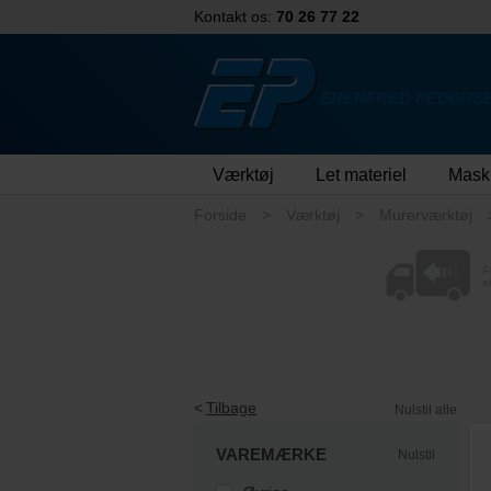
Kontakt os:
70 26 77 22
ERENFRED PEDERSE
Værktøj
Let materiel
Mask
Forside
Værktøj
Murerværktøj
F
e
Tilbage
Nulstil alle
VAREMÆRKE
Nulstil