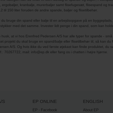
, ergobaljer, kranbalje, murerbaljer samt flisefugesæt, flisespand og t
12 til 150 liter foruden de andre spande, baljer og flisetilbehør.
 du bruge din spand eller balje til en arbejdsopgave på en byggeplads, 
 stykker med det samme. Invester lidt penge i din spand, som kan holde 
husk, at vi hos Erenfred Pedersen A/S har alle typer for spande - små 
ket projekt du skal bruge en spand/balje eller flisetilbehør til, så kan du
rsen A/S. Og hvis ikke du ved første øjekast kan finde produktet, du s
lf.: 70267722, mail: info@ep.dk eller fang os i chatten i højre hjørne.
/S
EP ONLINE
ENGLISH
EP - Facebook
About EP