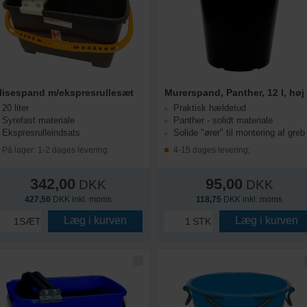
lisespand m/ekspresrullesæt
Murerspand, Panther, 12 l, høj
20 liter
Praktisk hældetud
Syrefast materiale
Panther - solidt materiale
Ekspresrulleindsats
Solide "ører" til montering af greb
På lager: 1-2 dages levering
4-15 dages levering;
342,00
95,00
DKK
DKK
427,50
DKK inkl. moms
118,75
DKK inkl. moms
Læg i kurven
Læg i kurven
SÆT
STK