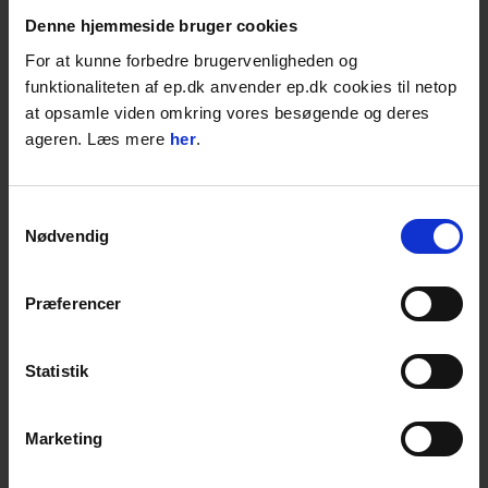
Læs mere
Denne hjemmeside bruger cookies
For at kunne forbedre brugervenligheden og
Hamevac, VHU-3000-H, Vakuumsuger
funktionaliteten af ep.dk anvender ep.dk cookies til netop
Maksimal løfteevne: 3.000 Kg
at opsamle viden omkring vores besøgende og deres
Forskellige motortyper
ageren. Læs mere
her
.
Kan Monteres på maskiner
Samtykkevalg
Send en forespørgsel og bliv kontaktet
Nødvendig
inden for 24 timer
Læs mere
Præferencer
Hamevac, VHU-3000-DER, Vakuumløfter
Statistik
Maksimal løfteevne: 3.000 Kg
Forskellige motortyper
Kan Monteres på maskiner
Marketing