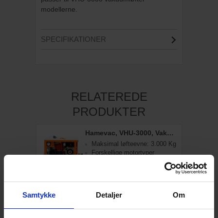
modellerne.
SPECIFIKATIONER
RELATEREDE
PRODUKTER
Hamevac, VHU-3000, Vakuumløfter
Maksimal løfteevne: 3.000 Kg
Forskellige motortyper
Kan Monteres på maskiner
Samtykke
Detaljer
Om
Send en forespørgsel og bliv kontaktet
inden for 24 timer