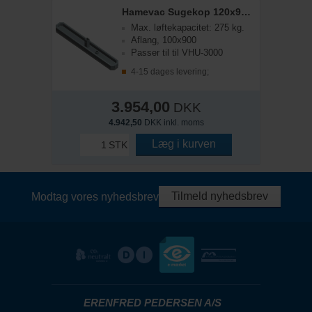
Hamevac Sugekop 120x900 mm, t/ VHU-3000
Max. løftekapacitet: 275 kg.
Aflang, 100x900
Passer til til VHU-3000
4-15 dages levering;
3.954,00
DKK
4.942,50
DKK inkl. moms
Læg i kurven
STK
Tilmeld nyhedsbrev
Modtag vores nyhedsbrev
ERENFRED PEDERSEN A/S