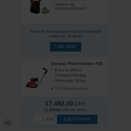
Service- og
vedligeholdelsesfri
Send en forespørgsel og bliv kontaktet
inden for 24 timer
Læs mere
Swepac Pladevibrator F92
Enkel & effektiv
Afvibreret håndtag
Driftsvægt: 88 kg
4-15 dages levering;
17.492,00
DKK
21.865,00
DKK inkl. moms
Læg i kurven
STK