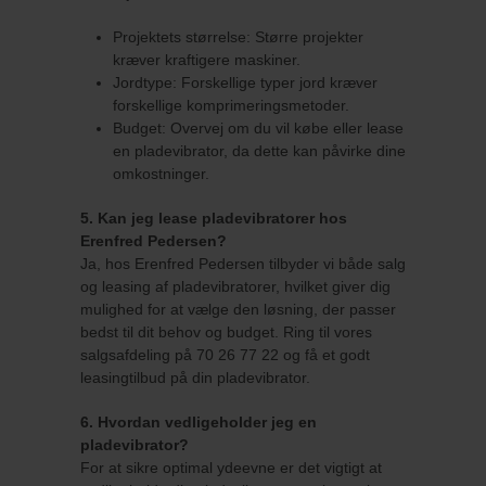
Projektets størrelse: Større projekter
kræver kraftigere maskiner.
Jordtype: Forskellige typer jord kræver
forskellige komprimeringsmetoder.
Budget: Overvej om du vil købe eller lease
en pladevibrator, da dette kan påvirke dine
omkostninger.
5. Kan jeg lease pladevibratorer hos
Erenfred Pedersen?
Ja, hos Erenfred Pedersen tilbyder vi både salg
og leasing af pladevibratorer, hvilket giver dig
mulighed for at vælge den løsning, der passer
bedst til dit behov og budget. Ring til vores
salgsafdeling på 70 26 77 22 og få et godt
leasingtilbud på din pladevibrator.
6. Hvordan vedligeholder jeg en
pladevibrator?
For at sikre optimal ydeevne er det vigtigt at