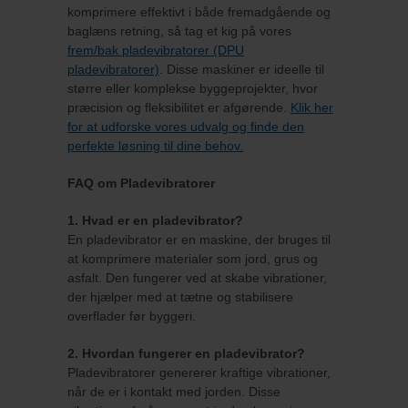
komprimere effektivt i både fremadgående og
baglæns retning, så tag et kig på vores
frem/bak pladevibratorer (DPU
pladevibratorer)
. Disse maskiner er ideelle til
større eller komplekse byggeprojekter, hvor
præcision og fleksibilitet er afgørende.
Klik her
for at udforske vores udvalg og finde den
perfekte løsning til dine behov.
FAQ om Pladevibratorer
1. Hvad er en pladevibrator?
En pladevibrator er en maskine, der bruges til
at komprimere materialer som jord, grus og
asfalt. Den fungerer ved at skabe vibrationer,
der hjælper med at tætne og stabilisere
overflader før byggeri.
2. Hvordan fungerer en pladevibrator?
Pladevibratorer genererer kraftige vibrationer,
når de er i kontakt med jorden. Disse