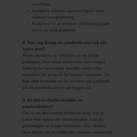
overflade.
Hurtigere arbejde sammenlignet med
manuel komprimering.
Mulighed for at arbejde effektivt på både
store og små projekter.
8. Kan jeg bruge en pladevibrator på alle
typer jord?
Pladevibratorer er effektive på de fleste
jordtyper, men visse materialer som meget
klæbrig ler kan kræve specifik udstyr eller
teknikker for at opnå de bedste resultater. Du
kan altid kontakte os for at høre om jordtyper
på de pladevibratorer, du kigger på.
9. Er det en fordel at købe en
pladevibrator?
Det er en økonomisk fordel på lang sigt at
købe eller lease din pladevibrator, hvis du
planlægger at bruge maskinen ofte. Vurder
dine behov for at træffe den bedste beslutning.