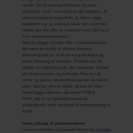
render, da du ikke kan/behøver at dreje
maskinen rundt, men blot kan gå baglæns. Jo
større komprimeringseffekt, jo større vægt
maskinen har, jo sværere bliver den at vende.
Derfor ses det ofte, at maskiner over 150 kg er
frem-/bakpladevibratorer.
Skal du lægge brosten eller chaussesten kan
det være en fordel af vibrere stenene
afslutningsvist for at få en ensartet højre og
bedre fiksering af stenene. Til dette kan du
tilkøbe en vulkolanplade, der monteres direkte
på vibratorpladen og forhindre fliserne i at
revne og skåner pladevibratoren for de hårde
stød. Skal du vibrere asfalt, så kan du med
fordel kigge nærmere på vores F70A &
F90A, der er en specielkonstrueret
pladevibrator med vandtank til komprimering af
asfalt.
Vores udvalg af pladevibratorer
I vores sortiment af pladevibratorer fra
svenske