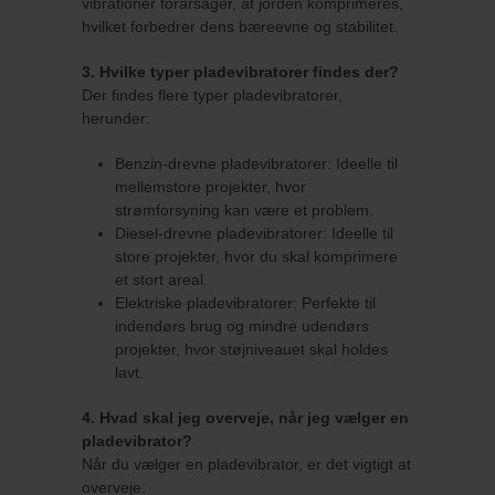
vibrationer forårsager, at jorden komprimeres,
hvilket forbedrer dens bæreevne og stabilitet.
3. Hvilke typer pladevibratorer findes der?
Der findes flere typer pladevibratorer,
herunder:
Benzin-drevne pladevibratorer: Ideelle til
mellemstore projekter, hvor
strømforsyning kan være et problem.
Diesel-drevne pladevibratorer: Ideelle til
store projekter, hvor du skal komprimere
et stort areal.
Elektriske pladevibratorer: Perfekte til
indendørs brug og mindre udendørs
projekter, hvor støjniveauet skal holdes
lavt.
4. Hvad skal jeg overveje, når jeg vælger en
pladevibrator?
Når du vælger en pladevibrator, er det vigtigt at
overveje: