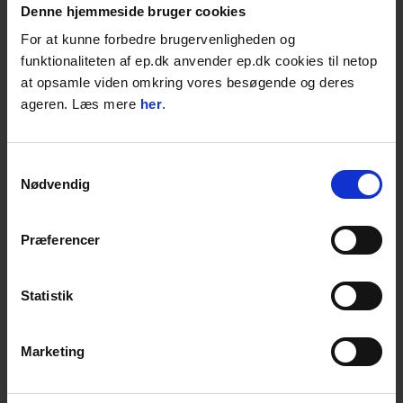
tilfælde, eksempelvis når du ønsker at anlægge
Denne hjemmeside bruger cookies
en ny havegang, indkørsel, terrasse med
videre. Der er mange forskellige størrelser og
For at kunne forbedre brugervenligheden og
typer af pladevibrator – ja, det kan være lidt en
funktionaliteten af ep.dk anvender ep.dk cookies til netop
jungle at finde ud af, hvilken der passer til dit
at opsamle viden omkring vores besøgende og deres
projekt.
ageren. Læs mere
her
.
Der er et par forskellige måder til at finde ud af,
hvilken pladevibrator du skal bruge:
Samtykkevalg
Nødvendig
Hvor høj komprimeringseffekt har du behov
for?
Dette er nok et af de væsentligste faktorer at
Præferencer
være opmærksom på, når du vælger en
pladevibrator. Underlagsmaterialet og
slutproduktet sætter nogle krav til, hvordan og
Statistik
hvor meget det skal komprimeres. Til en privat
indkørsel, hvor der skal køre biler anbefales
som minimum en pladevibrator på 80 kg, mens
Marketing
terrasser og gangarealer kan klares med
maskiner på 50-80 kg. Det betyder, at skal det
være en lettere komprimering, kan