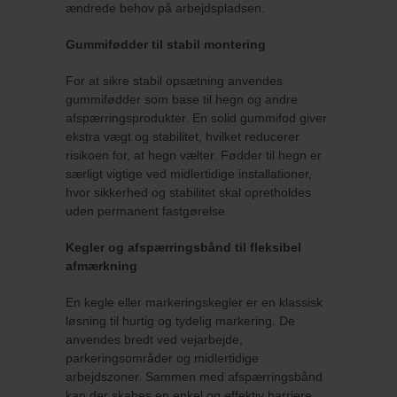
ændrede behov på arbejdspladsen.
Gummifødder til stabil montering
For at sikre stabil opsætning anvendes
gummifødder som base til hegn og andre
afspærringsprodukter. En solid gummifod giver
ekstra vægt og stabilitet, hvilket reducerer
risikoen for, at hegn vælter. Fødder til hegn er
særligt vigtige ved midlertidige installationer,
hvor sikkerhed og stabilitet skal opretholdes
uden permanent fastgørelse.
Kegler og afspærringsbånd til fleksibel
afmærkning
En kegle eller markeringskegler er en klassisk
løsning til hurtig og tydelig markering. De
anvendes bredt ved vejarbejde,
parkeringsområder og midlertidige
arbejdszoner. Sammen med afspærringsbånd
kan der skabes en enkel og effektiv barriere.