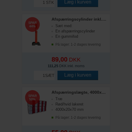
Læg i kurven
STK
Afspærringscylinder inkl. fod
SPAR
Sæt med:
44%
En afspærringscylinder
En gummifod
På lager: 1-2 dages levering
89,00
DKK
111,25
DKK inkl. moms
Læg i kurven
SÆT
Afspærringslægte, 4000x20x70 mm
SPAR
Træ
50%
Rød/hvid lakeret
4000x20x70 mm
På lager: 1-2 dages levering