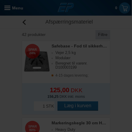
Menu
0
Afspærringsmateriel
42
produkter
Filtre
Safebase - Fod til sikkerhedsafspæring
SPAR
Vejer 2,5 kg
24%
Modulær
Beregnet til varenr.
D100003199
4-15 dages levering;
125,00
DKK
156,25
DKK inkl. moms
Læg i kurven
STK
Markeringskegle 30 cm Heavy-Duty
SPAR
Heavy Duty
80%