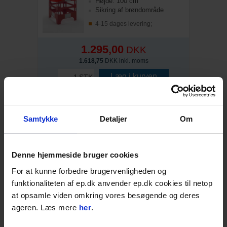
Højde: 100 cm
Sikring af brøndområde
4-15 dages levering;
1.295,00
DKK
1.618,75
DKK inkl. moms
Læg i kurven
STK
Kombifod K1 f/kantafmærkning
SPAR
Vægt: 28 kg
Samtykke
Detaljer
Om
56%
Massiv gummi
3 hulstørrelser
På lager: 1-2 dages levering
Denne hjemmeside bruger cookies
For at kunne forbedre brugervenligheden og
109,00
DKK
funktionaliteten af ep.dk anvender ep.dk cookies til netop
136,25
DKK inkl. moms
at opsamle viden omkring vores besøgende og deres
Læg i kurven
STK
ageren. Læs mere
her
.