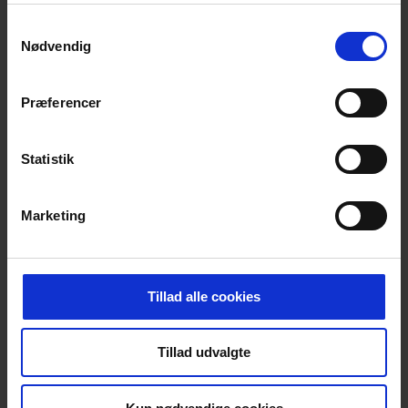
Skurvognshjørne, Refleks, Rød/hvid
Samtykkevalg
Let
Nødvendig
Reflekterende
Mål: 100 x 7 x 7 cm
4-15 dages levering;
Præferencer
253,00
DKK
316,25
DKK inkl. moms
Statistik
Læg i kurven
STK
Marketing
Afspærringsgitter, Venstre visning, 200x100 cm
Venstre visning
Dimension: 1 x 2 meter
t/montering i kombifod
Tillad alle cookies
4-15 dages levering;
Tillad udvalgte
1.611,00
DKK
2.013,75
DKK inkl. moms
Læg i kurven