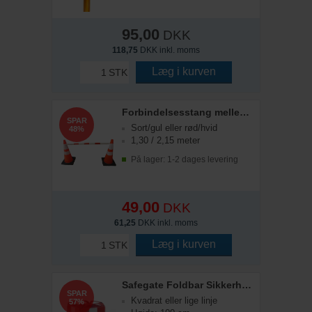
95,00
DKK
118,75
DKK inkl. moms
Læg i kurven
STK
Forbindelsesstang mellem kegler, 1,3 - 2,2 meter
SPAR
Sort/gul eller rød/hvid
48%
1,30 / 2,15 meter
På lager: 1-2 dages levering
49,00
DKK
61,25
DKK inkl. moms
Læg i kurven
STK
Safegate Foldbar Sikkerhedsafspærring
SPAR
Kvadrat eller lige linje
57%