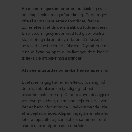
En afspærringscylinder er en praktisk og synlig
løsning til midlertidig afmærkning. Den bruges
ofte til at markere arbejdsområder, farlige
zoner eller til at dirigere trafik og fodgængere.
En afspærringscylinder med fod giver ekstra
stabilitet og sikrer, at cylinderen står sikkert –
selv ved blæst eller let påkørsel. Cylindrene er
lette at flytte og opstille, hvilket gør dem ideelle
til fleksible afspærringsløsninger.
Afspærringsgitter og sikkerhedsafspærring
Et afspærringsgitter er en effektiv løsning, når
der skal etableres en tydelig og robust
sikkerhedsafspærring. Gitrene anvendes typisk
ved byggepladser, events og vejarbejde, hvor
der er behov for at holde uvedkommende ude
af arbejdsområdet. Afspærringsgitre er stabile,
lette at opsætte og kan kobles sammen for at
skabe større afgrænsede områder.