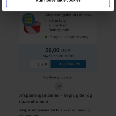
Kun nødvendige cookies
STK
Afspærringsbånd / Minestrimmel
500 m langt
70 mm bredt
Rødt og hvidt
På lager: 1-2 dages levering
59,00
DKK
73,75
DKK inkl. moms
Læg i kurven
STK
Vis flere produkter
Afspærringsmateriel – hegn, gitter og
spærrebomme
Afspærringsmateriel til sikker og tydelig
afspærring