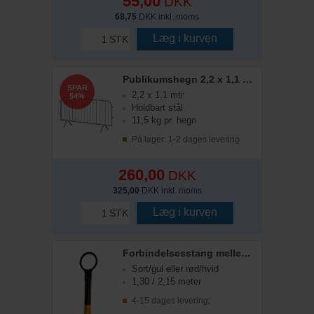
55,00
DKK
68,75
DKK inkl. moms
Læg i kurven
STK
Publikumshegn 2,2 x 1,1 mtr
SPAR
2,2 x 1,1 mtr
54%
Holdbart stål
11,5 kg pr. hegn
På lager: 1-2 dages levering
260,00
DKK
325,00
DKK inkl. moms
Læg i kurven
STK
Forbindelsesstang mellem kegler - justerbar
Sort/gul eller rød/hvid
1,30 / 2,15 meter
4-15 dages levering;