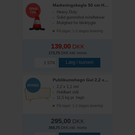
Markeringskegle 50 cm Heavy-Duty
SPAR
Heavy Duty
72%
Solid gummifod m/reflekser
Mulighed for blinklygte
På lager: 1-2 dages levering
139,00
DKK
173,75
DKK inkl. moms
Læg i kurven
STK
Publikumshegn Gul 2,2 x 1.1 mtr
NYHED
2,2 x 1,1 mtr
Holdbart stål
11,5 kg pr. hegn
På lager: 1-2 dages levering
295,00
DKK
368,75
DKK inkl. moms