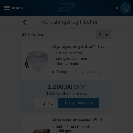
Menu
0
Vandslanger og tilbehør
43
produkter
Filtre
Afgangsslange, 1 1/4" / 32 mm, 30 mtr
Let og universal
Længde: 30 meter
Flere varianter
På lager: 1-2 dages levering
1.200,00
DKK
1.500,00
DKK inkl. moms
Læg i kurven
RL
Afgangsslangesæt, 2", 30 meter
Inkl. 2x monteret storz
koblinger