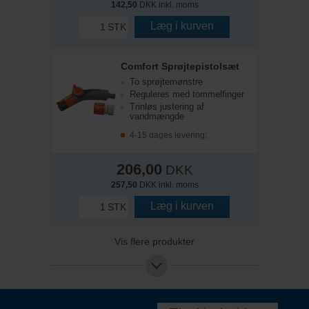
142,50
DKK inkl. moms
Læg i kurven
STK
Comfort Sprøjtepistolsæt
To sprøjtemønstre
Reguleres med tommelfinger
Trinløs justering af
vandmængde
4-15 dages levering;
206,00
DKK
257,50
DKK inkl. moms
Læg i kurven
STK
Vis flere produkter