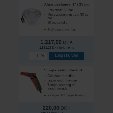
Afgangsslange, 1" / 25 mm
Prøvetryk: 32 bar
Min sprængningstryk: 30-50
bar
30 meter rulle
4-15 dages levering;
1.217,00
DKK
1.521,25
DKK inkl. moms
Læg i kurven
RL
Sprøjtepistol, Comfort
Gribefast materiale
Ligger godt i hånden
Trinløs justering af
vandmængde
På lager: 1-2 dages levering
220,00
DKK