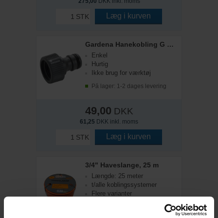
275,00
DKK inkl. moms
Læg i kurven
STK
Gardena Hanekobling G 1/2"
Enkel
Hurtig
Ikke brug for værktøj
På lager: 1-2 dages levering
49,00
DKK
61,25
DKK inkl. moms
Læg i kurven
STK
3/4" Haveslange, 25 m
Længde: 25 meter
t/alle koblingssystemer
Flere varianter
4-15 dages levering;