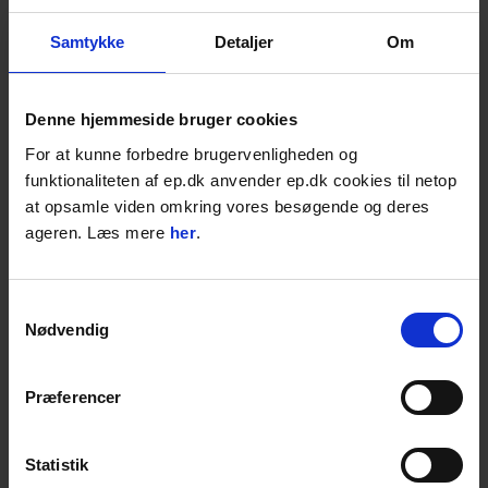
333,00
DKK
Samtykke
Detaljer
Om
416,25
DKK inkl. moms
Læg i kurven
RL
Denne hjemmeside bruger cookies
Multisprøjtepistol, Gardena Classic
For at kunne forbedre brugervenligheden og
Tre sprøjtemønstre
funktionaliteten af ep.dk anvender ep.dk cookies til netop
Frostbeskyttet
at opsamle viden omkring vores besøgende og deres
Let rensning
ageren. Læs mere
her
.
4-15 dages levering;
241,00
DKK
Samtykkevalg
301,25
DKK inkl. moms
Nødvendig
Læg i kurven
STK
Præferencer
Mellemled, 1/2"
Nemt og enkelt
Statistik
Sammenkobling af slanger
Forlængelse af en haveslange