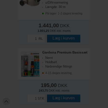
u/DIN-normering
Længde: 30 m
På lager: 1-2 dages levering
1.441,00
DKK
1.801,25
DKK inkl. moms
Læg i kurven
RL
Gardena Premium Basissæt
Nemt
Holdbart
Nødvendige fittings
4-15 dages levering;
195,00
DKK
243,75
DKK inkl. moms
Læg i kurven
STK