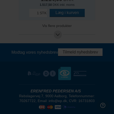
1.517,50
DKK inkl. moms
Læg i kurven
STK
Vis flere produkter
Tilmeld nyhedsbrev
Modtag vores nyhedsbrev
ERENFRED PEDERSEN A/S
Rebslagervej 7, 9000 Aalborg, Telefonnummer:
70267722, Email: info@ep.dk, CVR: 16731803