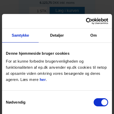
6.123,75
DKK inkl. moms
Læg i kurven
STK
Samtykke
Detaljer
Om
Denne hjemmeside bruger cookies
For at kunne forbedre brugervenligheden og
funktionaliteten af ep.dk anvender ep.dk cookies til netop
at opsamle viden omkring vores besøgende og deres
ageren. Læs mere
her
.
Swepac PVE-D50, Stavvibrator, 50 mm
Samtykkevalg
Stabil
Nødvendig
Høj effekt
Lav vibrationsniveau