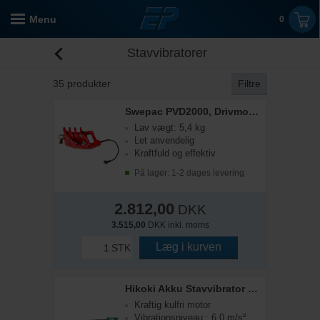
Menu
0
Stavvibratorer
35
produkter
Filtre
Swepac PVD2000, Drivmotor
Lav vægt: 5,4 kg
Let anvendelig
Kraftfuld og effektiv
På lager: 1-2 dages levering
2.812,00
DKK
3.515,00
DKK inkl. moms
Læg i kurven
STK
Hikoki Akku Stavvibrator UV3628DA inkl. batteri og lynlader
Kraftig kulfri motor
Vibrationsniveau : 6,0 m/s²