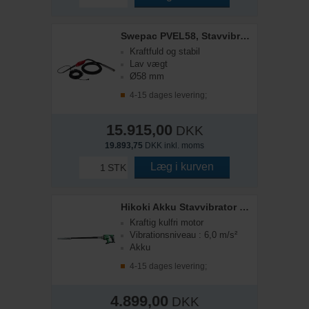
Swepac PVEL58, Stavvibrator Ø58 mm - 8 m slange
Kraftfuld og stabil
Lav vægt
Ø58 mm
4-15 dages levering;
15.915,00
DKK
19.893,75
DKK inkl. moms
Læg i kurven
STK
Hikoki Akku Stavvibrator UV3628DA - Tool only
Kraftig kulfri motor
Vibrationsniveau : 6,0 m/s²
Akku
4-15 dages levering;
4.899,00
DKK