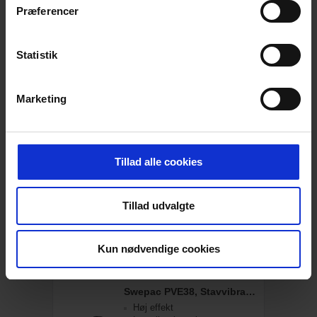
Præferencer
Send en forespørgsel og bliv kontaktet
inden for 24 timer
Statistik
Læs mere
Marketing
Swepac PVE-D58, Stavvibrator, 58 mm
Stabil
Høj effekt
Lav vibrationsniveau
Tillad alle cookies
Tillad udvalgte
Send en forespørgsel og bliv kontaktet
inden for 24 timer
Kun nødvendige cookies
Læs mere
Swepac PVE38, Stavvibrator, 38 mm
Høj effekt