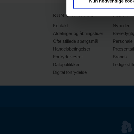
Kun nødvendige cook
KUNDESERVICE
OM EP A
Kontakt
Nyheder
Afdelinger og åbningstider
Bæredygti
Ofte stillede spørgsmål
Personale
Handelsbetingelser
Præsentat
Fortrydelsesret
Brands
Datapolitikker
Ledige still
Digital fortrydelse