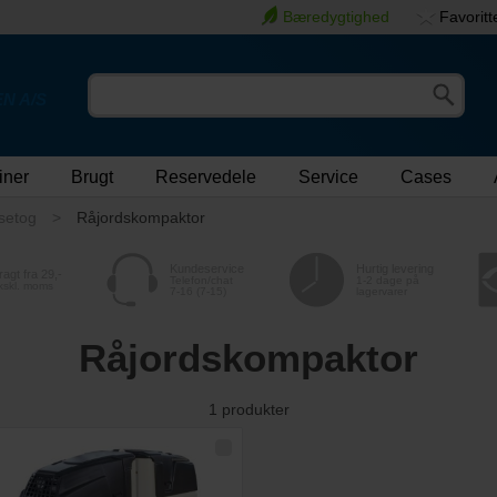
Bæredygtighed
Favoritt
N A/S
iner
Brugt
Reservedele
Service
Cases
lsetog
Råjordskompaktor
Kundeservice
Hurtig levering
ragt fra 29,-
Telefon/chat
1-2 dage på
kskl. moms
7-16 (7-15)
lagervarer
Råjordskompaktor
1
produkter