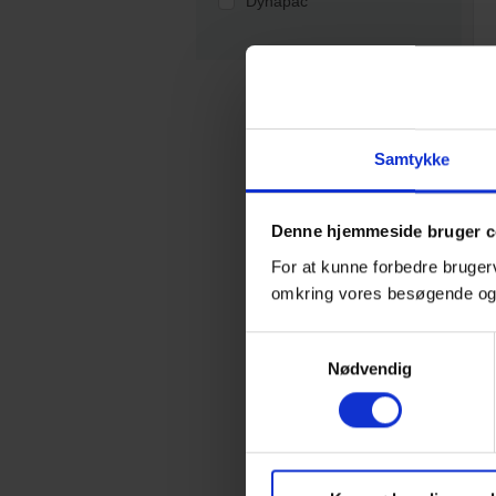
Dynapac
Samtykke
Denne hjemmeside bruger c
For at kunne forbedre bruger
omkring vores besøgende o
Samtykkevalg
Nødvendig
Rå
Til toppen