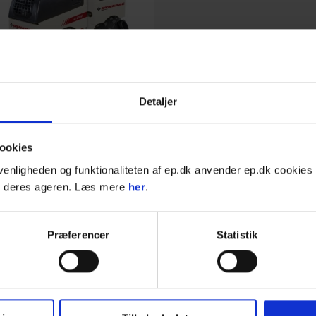
Dynapac D.ONE, Råjordskompakter
Detaljer
Radiostyring
Knækstyring
Arbejdsvægt: 1.595 kg
ookies
venligheden og funktionaliteten af ep.dk anvender ep.dk cookies 
g deres ageren. Læs mere
her
.
Send en forespørgsel og bliv
kontaktet inden for 24 timer
Læs mere
Præferencer
Statistik
jordskompaktor