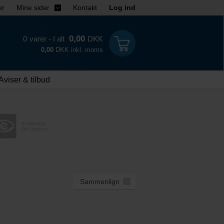
er
Mine sider
Kontakt
Log ind
0,00
0
varer - I alt
DKK
0,00
DKK inkl. moms
Aviser & tilbud
e-mærket
Din tryghed
Sammenlign