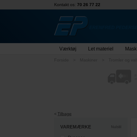
Kontakt os:
70 26 77 22
ERENFRED PEDERSE
Værktøj
Let materiel
Mask
Forside
Maskiner
Tromler og va
F
e
Tilbage
VAREMÆRKE
Nulstil