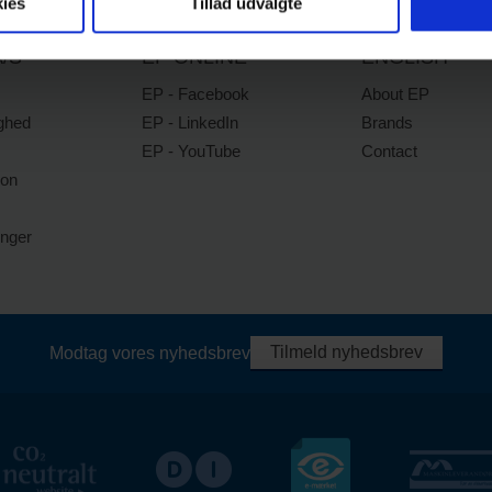
ies
Tillad udvalgte
/S
EP ONLINE
ENGLISH
EP - Facebook
About EP
ghed
EP - LinkedIn
Brands
EP - YouTube
Contact
ion
inger
Tilmeld nyhedsbrev
Modtag vores nyhedsbrev