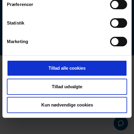
Præferencer
Statistik
ERENFRED PEDERSEN A/S
Rebslagervej 7, 9000 Aalborg, Telefonnummer:
70267722, Email: info@ep.dk, CVR: 16731803
Marketing
Tillad alle cookies
Tillad udvalgte
Kun nødvendige cookies