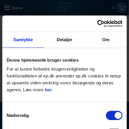
Menu
0
Brugte fliseskæremaskiner
0
produkter
Filtre
Samtykke
Detaljer
Om
Denne hjemmeside bruger cookies
For at kunne forbedre brugervenligheden og
funktionaliteten af ep.dk anvender ep.dk cookies til netop
at opsamle viden omkring vores besøgende og deres
ageren. Læs mere
her
.
Samtykkevalg
Tilmeld nyhedsbrev
Modtag vores nyhedsbrev
Nødvendig