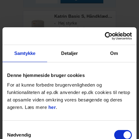
Katrin Basic S, Håndklæderulle
Høj styrke
Antal lag: 1 stk
Flere varianter
På lager: 1-2 dages levering
Samtykke
Detaljer
Om
75,00
DKK
93,75
DKK inkl. moms
Læg i kurven
Denne hjemmeside bruger cookies
STK
For at kunne forbedre brugervenligheden og
funktionaliteten af ep.dk anvender ep.dk cookies til netop
Katrin Plus M, Håndklæderulle
at opsamle viden omkring vores besøgende og deres
Høj styrke
Antal lag: 1 stk
ageren. Læs mere
her
.
Flere varianter
4-15 dages levering;
Samtykkevalg
142,00
Nødvendig
DKK