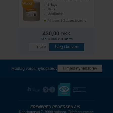
PAKKE
1- lags
Natur
Uperforeret
På lager: 1-2 dages levering
430,00
DKK
537,50
DKK inkl. moms
Læg i kurven
STK
Tilmeld nyhedsbrev
Modtag vores nyhedsbrev
ERENFRED PEDERSEN A/S
Rebslagervej 7, 9000 Aalborg, Telefonnummer: