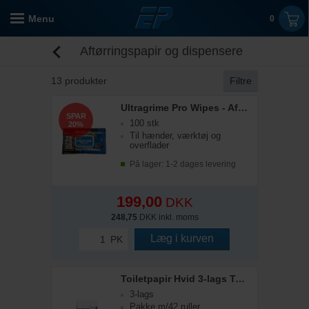
Menu
0
Aftørringspapir og dispensere
13
produkter
Filtre
Ultragrime Pro Wipes - Aftørringsservietter
SPAR
100 stk
20%
Til hænder, værktøj og
overflader
På lager: 1-2 dages levering
199,00
DKK
248,75
DKK inkl. moms
Læg i kurven
PK
Toiletpapir Hvid 3-lags Tork T4
3-lags
Pakke m/42 ruller