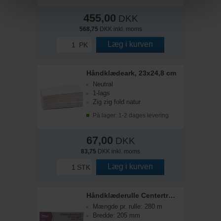
455,00
DKK
568,75
DKK inkl. moms
Læg i kurven
PK
Håndklædeark, 23x24,8 cm
Neutral
1-lags
Zig zig fold natur
På lager: 1-2 dages levering
67,00
DKK
83,75
DKK inkl. moms
Læg i kurven
STK
Håndklæderulle Centertræk Midi 280 m
Mængde pr. rulle: 280 m
Bredde: 205 mm