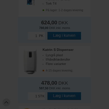
Tork T4
På lager: 1-2 dages levering
624,00
DKK
780,00
DKK inkl. moms
Læg i kurven
PK
Katrin S Dispenser
Lysgrå plast
f/håndklæderuller
Flere varianter
4-15 dages levering;
478,00
DKK
597,50
DKK inkl. moms
Læg i kurven
STK