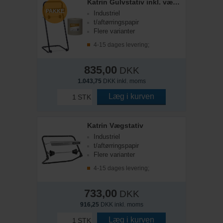
Katrin Gulvstativ inkl. værkstedsrulle
PAKKE
Industriel
t/aftørringspapir
Flere varianter
4-15 dages levering;
835,00
DKK
1.043,75
DKK inkl. moms
Læg i kurven
STK
Katrin Vægstativ
Industriel
t/aftørringspapir
Flere varianter
4-15 dages levering;
733,00
DKK
916,25
DKK inkl. moms
Læg i kurven
STK