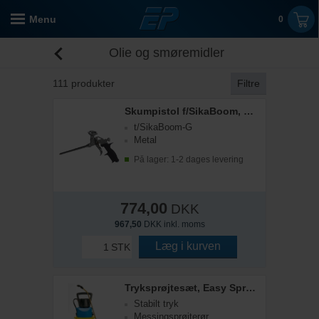
Menu
0
Olie og smøremidler
111
produkter
Filtre
Skumpistol f/SikaBoom, Metal
t/SikaBoom-G
Metal
På lager: 1-2 dages levering
774,00
DKK
967,50
DKK inkl. moms
Læg i kurven
STK
Tryksprøjtesæt, Easy Spray, 5 L
Stabilt tryk
Messingsprøjterør