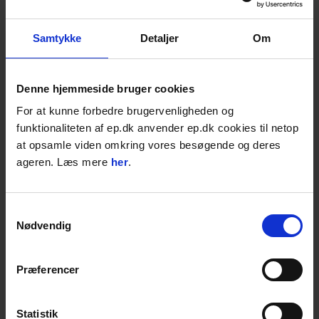
210,00
DKK
262,50
DKK inkl. moms
Samtykke
Detaljer
Om
Læg i kurven
STK
Denne hjemmeside bruger cookies
Aspen 2T, 5 l, Miljøbenzin
For at kunne forbedre brugervenligheden og
OBS: Afhentningsvare
funktionaliteten af ep.dk anvender ep.dk cookies til netop
t/luftkølede totaktsmotorer
Fåes i 2-takt (2T) og 4-takt
at opsamle viden omkring vores besøgende og deres
(4T)
ageren. Læs mere
her
.
På lager: 1-2 dages levering
239,00
DKK
Samtykkevalg
298,75
DKK inkl. moms
Nødvendig
Læg i kurven
STK
Præferencer
Atlas Copco 2-takts olie, 1 liter
På lager: 1-2 dages levering
Statistik