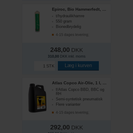
Epiroc, Bio Hammerfedt, 550 g patron
t/hydraulikhamre
550 gram
Bionedbrydelig
4-15 dages levering;
248,00
DKK
310,00
DKK inkl. moms
Læg i kurven
STK
Atlas Copco Air-Olie, 1 l, Rock Drill
f/Atlas Copco BBD, BBC og
RH
Semi-syntetisk pneumatisk
Flere varianter
4-15 dages levering;
292,00
DKK