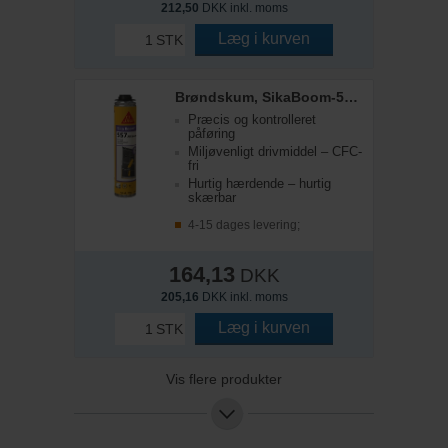
212,50
DKK inkl. moms
Læg i kurven
STK
Brøndskum, SikaBoom-557, All Season, 750 ml
Præcis og kontrolleret
påføring
Miljøvenligt drivmiddel – CFC-
fri
Hurtig hærdende – hurtig
skærbar
4-15 dages levering;
164,13
DKK
205,16
DKK inkl. moms
Læg i kurven
STK
Vis flere produkter