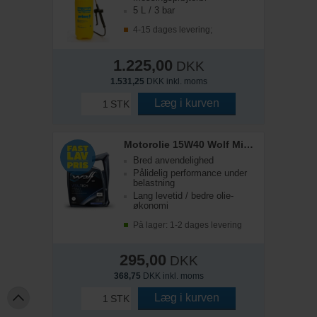
5 L / 3 bar
4-15 dages levering;
1.225,00
DKK
1.531,25
DKK inkl. moms
Læg i kurven
STK
Motorolie 15W40 Wolf Mineralsk
Bred anvendelighed
Pålidelig performance under
belastning
Lang levetid / bedre olie-
økonomi
På lager: 1-2 dages levering
295,00
DKK
368,75
DKK inkl. moms
Læg i kurven
STK