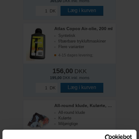
365,00
DKK inkl. moms
Læg i kurven
DK
Atlas Copco Air-olie, 200 ml
Syntetisk
f/bærbare trykluftmaskiner
Flere varianter
4-15 dages levering;
156,00
DKK
195,00
DKK inkl. moms
Læg i kurven
DK
All-round klude, Kulørte, 10 kg
All-round klude
Kulørte
Miljørigtige
På lager: 1-2 dages levering