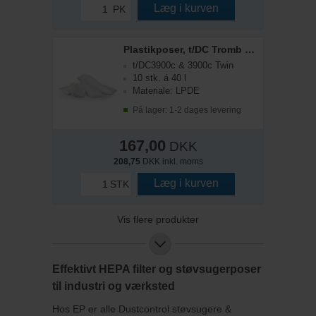
Læg i kurven
PK
Plastikposer, t/DC Tromb 400 m.fl.
t/DC3900c & 3900c Twin
10 stk. á 40 l
Materiale: LPDE
På lager: 1-2 dages levering
167,00
DKK
208,75
DKK inkl. moms
Læg i kurven
STK
Vis flere produkter
Effektivt HEPA filter og støvsugerposer
til industri og værksted
Hos EP er alle Dustcontrol støvsugere &