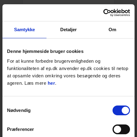
1.316,00
DKK
1.645,00
DKK inkl. moms
Læg i kurven
STK
Samtykke
Detaljer
Om
Mikrofilter, t/DC2500
Denne hjemmeside bruger cookies
Cellulose
Glasfiber
For at kunne forbedre brugervenligheden og
t/mindre emner
funktionaliteten af ep.dk anvender ep.dk cookies til netop
På lager: 1-2 dages levering
at opsamle viden omkring vores besøgende og deres
ageren. Læs mere
her
.
1.565,00
DKK
1.956,25
DKK inkl. moms
Læg i kurven
STK
Samtykkevalg
Nødvendig
Plastikposer, t/DC1800
t/DC1800 & 1800TR
Præferencer
10 stk. á 15 l