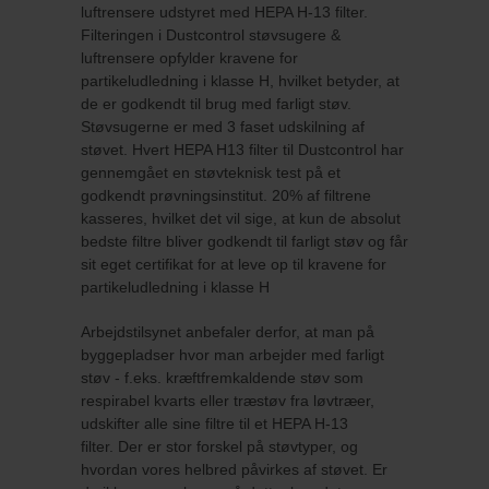
luftrensere udstyret med HEPA H-13 filter.
Filteringen i Dustcontrol støvsugere &
luftrensere opfylder kravene for
partikeludledning i klasse H, hvilket betyder, at
de er godkendt til brug med farligt støv.
Støvsugerne er med 3 faset udskilning af
støvet. Hvert HEPA H13 filter til Dustcontrol har
gennemgået en støvteknisk test på et
godkendt prøvningsinstitut. 20% af filtrene
kasseres, hvilket det vil sige, at kun de absolut
bedste filtre bliver godkendt til farligt støv og får
sit eget certifikat for at leve op til kravene for
partikeludledning i klasse H
Arbejdstilsynet anbefaler derfor, at man på
byggepladser hvor man arbejder med farligt
støv - f.eks. kræftfremkaldende støv som
respirabel kvarts eller træstøv fra løvtræer,
udskifter alle sine filtre til et HEPA H-13
filter. Der er stor forskel på støvtyper, og
hvordan vores helbred påvirkes af støvet. Er