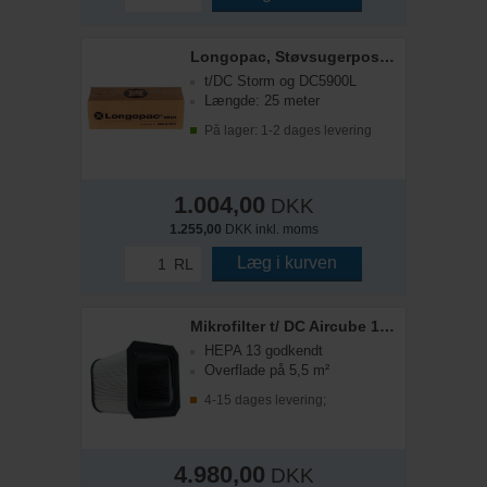
Longopac, Støvsugerpose t/DC5900L/Storm
t/DC Storm og DC5900L
Længde: 25 meter
På lager: 1-2 dages levering
1.004,00
DKK
1.255,00
DKK inkl. moms
Læg i kurven
RL
Mikrofilter t/ DC Aircube 1200
HEPA 13 godkendt
Overflade på 5,5 m²
4-15 dages levering;
4.980,00
DKK