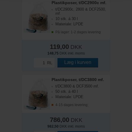
Plastikposer, t/DC2900c mf.
t/DC2900c, 2800 & DCF2500,
mf.
10 stk. á 30 l
Materiale: LPDE
På lager: 1-2 dages levering
119,00
DKK
148,75
DKK inkl. moms
Læg i kurven
RL
Plastikposer, t/DC3800 mf.
t/DC3800 & DCF3500 mf.
50 stk. á 40 l
Materiale: LPDE
4-15 dages levering;
786,00
DKK
982,50
DKK inkl. moms