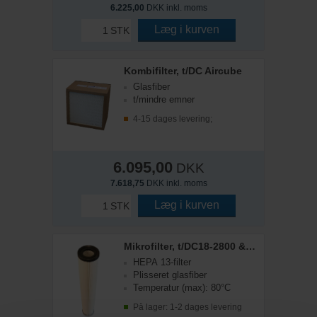
6.225,00
DKK inkl. moms
Læg i kurven
STK
Kombifilter, t/DC Aircube
Glasfiber
t/mindre emner
4-15 dages levering;
6.095,00
DKK
7.618,75
DKK inkl. moms
Læg i kurven
STK
Mikrofilter, t/DC18-2800 & 2900 eco
HEPA 13-filter
Plisseret glasfiber
Temperatur (max): 80°C
På lager: 1-2 dages levering