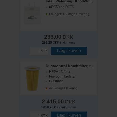
IntelliWaterbag DC 50-W/DC 75-W
t/DC50 og DC75
På lager: 1-2 dages levering
233,00
DKK
291,25
DKK inkl. moms
Læg i kurven
STK
Dustcontrol Kombifilter, t/DC18-29-3800
HEPA 13-filter
Fin- og mikrofilter
Glasfiber
4-15 dages levering;
2.415,00
DKK
3.018,75
DKK inkl. moms
Læg i kurven
STK