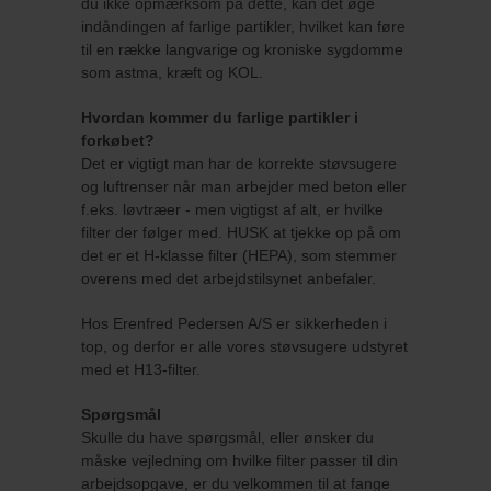
du ikke opmærksom på dette, kan det øge
indåndingen af farlige partikler, hvilket kan føre
til en række langvarige og kroniske sygdomme
som astma, kræft og KOL.
Hvordan kommer du farlige partikler i
forkøbet?
Det er vigtigt man har de korrekte støvsugere
og luftrenser når man arbejder med beton eller
f.eks. løvtræer - men vigtigst af alt, er hvilke
filter der følger med. HUSK at tjekke op på om
det er et H-klasse filter (HEPA), som stemmer
overens med det arbejdstilsynet anbefaler.
Hos Erenfred Pedersen A/S er sikkerheden i
top, og derfor er alle vores støvsugere udstyret
med et H13-filter.
Spørgsmål
Skulle du have spørgsmål, eller ønsker du
måske vejledning om hvilke filter passer til din
arbejdsopgave, er du velkommen til at fange