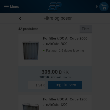
Menu
0
Filtre og poser
42
produkter
Filtre
Forfilter t/DC AirCube 2000
t/AirCube 2000
På lager: 1-2 dages levering
306,00
DKK
382,50
DKK inkl. moms
Læg i kurven
STK
Forfilter t/DC AirCube 1200
t/AirCube 1200