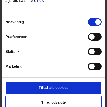
ageren. Læs mere
Cookies
her
.
Samtidig ønsker vi at give dig den bedst
mulige oplevelse, når du bruger vores
hjemmeside EP.dk. For at vi kan give dig det,
Samtykkevalg
anvender EP.dk cookies. Hvordan vi bruger
Nødvendig
dem, kan du læse om her:
Cookiedeklaration
.
Spørgsmål og klagevejledning
Præferencer
Har du yderligere kommentarer eller
spørgsmål i forbindelse med vores
information eller behandling af
Statistik
personoplysninger, er du velkommen til at
kontakte os
.
Marketing
Hjemmesiden benytter sig af
cookiedeklarationen fra Cookiebot.com, og vil
du klage over vores cookieinformation, så
send din klage til os
og husk at vedlægge
Tillad alle cookies
følgende oplysninger: Navn, E-mail,
Telefonnummer, www-adressen og en
detaljeret beskrivelse af klagens indhold.
Tillad udvalgte