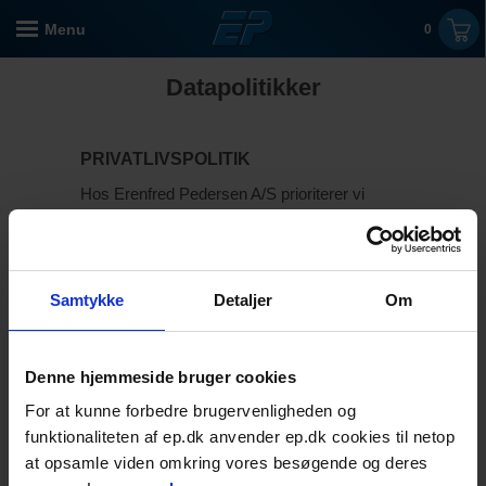
Menu
0
Datapolitikker
PRIVATLIVSPOLITIK
Hos Erenfred Pedersen A/S prioriterer vi
datasikkerhed og fortrolighed meget højt og
sørger for, at lovgivningen nærmere betegnet
EUs persondatafodning (GDPR) overholdes.
Dette indebærer, at vi har styr på sikkerheden
Samtykke
Detaljer
Om
om de personoplysninger, som vi som
virksomhed behandler - både vores kunders
og medarbejders. Vi sikrer, at data både
registreres korrekt og opbevares korrekt.
Denne hjemmeside bruger cookies
Hvordan vi sørger for, at data bliver behandlet
For at kunne forbedre brugervenligheden og
på den rette måde, fremgår her:
EPs
funktionaliteten af ep.dk anvender ep.dk cookies til netop
privatlivspolitik
.
at opsamle viden omkring vores besøgende og deres