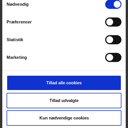
Kædesæt t/ 1000 l materialekasse
Nødvendig
t/500, 1000, 1500 liters
kasser
4-15 dages levering;
Præferencer
4.940,00
Statistik
DKK
6.175,00
DKK inkl. moms
Læg i kurven
STK
Marketing
Kædesæt t/ 1500 l materialekasse
t/500, 1000, 1500 liters
Tillad alle cookies
kasser
4-15 dages levering;
Tillad udvalgte
5.935,00
DKK
Kun nødvendige cookies
7.418,75
DKK inkl. moms
Læg i kurven
STK