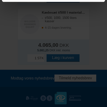
Kædesæt t/500 l materialekasse
t/500, 1000, 1500 liters
kasser
4-15 dages levering;
4.065,00
DKK
5.081,25
DKK inkl. moms
Læg i kurven
STK
Tilmeld nyhedsbrev
Modtag vores nyhedsbrev