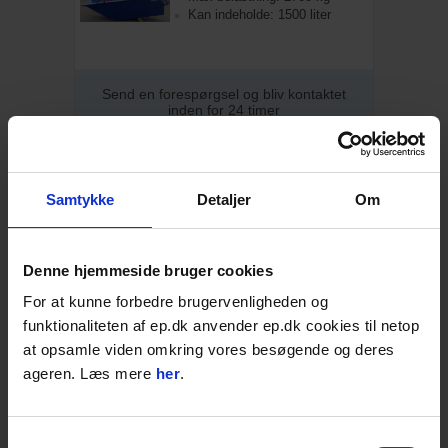
Kan indeholde: 1500 liter
Send en forespørgsel og bliv kontaktet
inden for 24 timer
Læs mere
Samtykke
Detaljer
Om
Materialekasse, 500 l
Vægt: 100 kg
Max belastning: 900 kg
Kan indeholde: 500 liter
Denne hjemmeside bruger cookies
For at kunne forbedre brugervenligheden og
funktionaliteten af ep.dk anvender ep.dk cookies til netop
Send en forespørgsel og bliv kontaktet
at opsamle viden omkring vores besøgende og deres
inden for 24 timer
ageren. Læs mere
her
.
Læs mere
Samtykkevalg