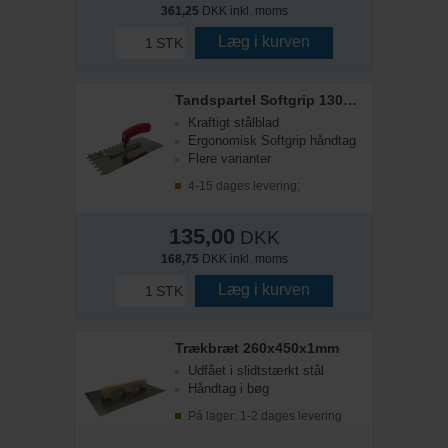
361,25
DKK inkl. moms
Læg i kurven
STK
Tandspartel Softgrip 130x280x6mm
Kraftigt stålblad
Ergonomisk Softgrip håndtag
Flere varianter
4-15 dages levering;
135,00
DKK
168,75
DKK inkl. moms
Læg i kurven
STK
Trækbræt 260x450x1mm
Udfået i slidtstærkt stål
Håndtag i bøg
På lager: 1-2 dages levering