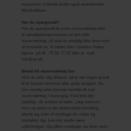
importerer vi blandt andet også amerikanske
Marshalltown.
Har du spørgsmål?
Har du spørgsmål til vores murerværktøj eller
til udvælgelsesprocessen af det rette
murerværktøj, så skal du endelig ikke tøve med
at kontakte os. Vi sidder klar i chatten i højre
hjørne, på tlf.: 70 26 77 22 eller pr. mail
info@ep.dk.
Bestil dit murerværktøj her
Hvis du føler dig afklaret, så er der ingen grund
til at forlade hjemmet eller gribe knoglen. Du
kan nemlig uden besvær bestille dit nye
murerværktøj / murergrej. Find blot det
værktøj– du ønsker at købe. Læg varerne i
kurv og send os din elektroniske bestilling.
Martin og Julie vil modtage din ordre og
kontakter dig, hvis der skulle være
udfordringer. Og ellers modtager du dine varer