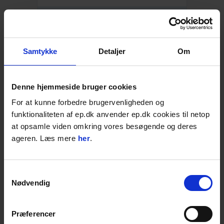
429,50
DKK
536,88
DKK inkl. moms
Læg i kurven
STK
Samtykke
Detaljer
Om
Fugeske 8 mm fra B&V
Håndtag af bøg
Denne hjemmeside bruger cookies
Ergonomisk udformet håndtag
For at kunne forbedre brugervenligheden og
Flere størrelser
funktionaliteten af ep.dk anvender ep.dk cookies til netop
På lager: 1-2 dages levering
at opsamle viden omkring vores besøgende og deres
ageren. Læs mere
her
.
83,00
DKK
103,75
DKK inkl. moms
Læg i kurven
STK
Samtykkevalg
Nødvendig
Fugeske Softgrip 10mm
Med ergonomisk håndtag
Præferencer
Flere varianter