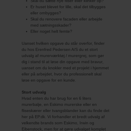
Skal du sætte nye fliser eller klinker op?
Er huset blevet for lille, skal det tilbygges
eller ombygges?
Skal du renovere facaden eller arbejde
med sætningsskader?
Eller noget helt femte?
Uanset hvilken opgave du står overfor, finder
du hos Erenfred Pedersen A/S du et stort
udvalg af murerværktøj / murergrej, som gør
dig i stand til at løse din opgave med bravur,
uanset om du knokler med et projekt i hjemmet
eller på arbejdet, hvor du professionelt skal
løse en opgave for en kunde.
Stort udvalg
Hvad enten du har brug for en 6 liters
murerbalje, en Eskimo murerske eller en
fliseskærer eller tvangsblander kan du finde det
her på EP.dk. Vi forhandler et bredt udvalg af
velkendte brands som Eskimo, Irwin og
Eibenstock, men for at gøre udvalget komplet