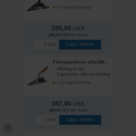
4-15 dages levering;
165,00
DKK
206,25
DKK inkl. moms
Læg i kurven
STK
Flisespandeske 125x180mm
Håndtag af bøg
Ergonomisk udformet håndtag
4-15 dages levering;
167,00
DKK
208,75
DKK inkl. moms
Læg i kurven
STK