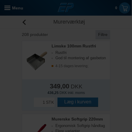
Menu
0
Murerværktøj
208
produkter
Filtre
Limske 100mm Rustfri
Rustfri
God til montering af gasbeton
4-15 dages levering;
349,00
DKK
436,25
DKK inkl. moms
Læg i kurven
STK
Murerske Softgrip 220mm
Ergonomisk Softgrip håndtag
Flere varianter