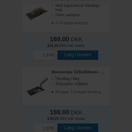
Med ergonomisk håndtag i
bøg
Flere varianter
4-15 dages levering;
169,00
DKK
211,25
DKK inkl. moms
Læg i kurven
STK
Monierske 120x160mm - B&V
Håndtag i bøg
Slidstærkt stålblad
På lager: 1-2 dages levering
189,00
DKK
236,25
DKK inkl. moms
Læg i kurven
STK