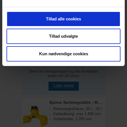
Send en forespørgsel og bliv kontaktet
inden for 24 timer
Læs mere
Tillad alle cookies
Epiroc Sorteregrabbe - MG 1500
Tillad udvalgte
Bærevægtsklasse: 16 t - 24 t
Kæbeåbning: max 1.700 mm
Gribebredde: 1.020 mm
Kun nødvendige cookies
Send en forespørgsel og bliv kontaktet
inden for 24 timer
Læs mere
Epiroc Sorteregrabbe - MG 1800
Bærevægtsklasse: 20 t - 28 t
Kæbeåbning: max 1.800 mm
Gribebredde: 1.200 mm