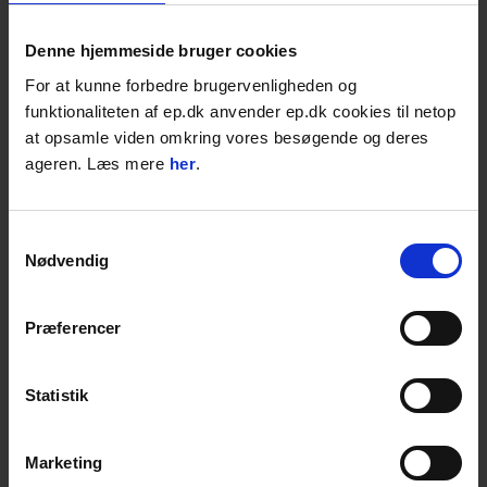
Læs mere
Denne hjemmeside bruger cookies
Epiroc Sorteregrabbe - MG 800
For at kunne forbedre brugervenligheden og
Bærevægtsklasse: 10 t - 16 t
funktionaliteten af ep.dk anvender ep.dk cookies til netop
Kæbeåbning: max 1.791 mm
Gribebredde: 800 mm
at opsamle viden omkring vores besøgende og deres
ageren. Læs mere
her
.
Send en forespørgsel og bliv kontaktet
Samtykkevalg
inden for 24 timer
Nødvendig
Læs mere
Præferencer
Epiroc Sorteregrabbe - MG 1000
Bærevægtsklasse: 12 t - 20 t
Kæbeåbning: max 1.900 mm
Statistik
Gribebredde: 800 mm
Marketing