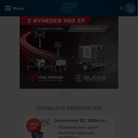
Menu
0
UDVALGTE PRODUKTER
Dustcontrol DC 2900c Industristøvsuger
SPAR
Håndværkerens favorit
13%
Anvendes også som
punktudsug