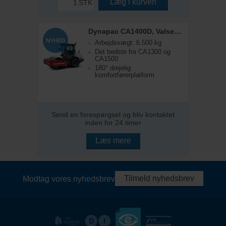
Læg i kurven
STK
Dynapac CA1400D, Valsetog
NYHED
Arbejdsvægt: 6.500 kg
Det bedste fra CA1300 og
CA1500
180° drejelig
komfortførerplatform
Send en forespørgsel og bliv kontaktet
inden for 24 timer
Læs mere
Tilmeld nyhedsbrev
Modtag vores nyhedsbrev