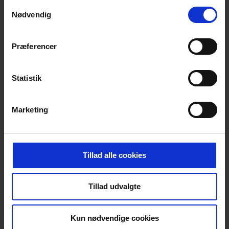
Samtykkevalg
495,00
DKK
Nødvendig
618,75
DKK inkl. moms
Læg i kurven
STK
Præferencer
EP Connect Pro Høreværn - Med hovedbøjle
Statistik
NYHED
Driftstid på 25 timer
3 forskellige
lyddæmpningsværdier
Mulighed for mobiltilslutning
Marketing
På lager: 1-2 dages levering
595,00
DKK
Tillad alle cookies
743,75
DKK inkl. moms
Læg i kurven
STK
Tillad udvalgte
Håndfliseløfter, Vakuum, Ø280 mm
SPAR
Gummihåndtag
Kun nødvendige cookies
46%
Diameter: 280 mm