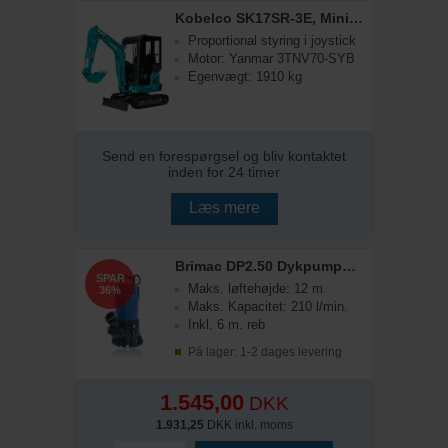
Kobelco SK17SR-3E, Minigraver
Proportional styring i joystick
Motor: Yanmar 3TNV70-SYB
Egenvægt: 1910 kg
Send en forespørgsel og bliv kontaktet
inden for 24 timer
Læs mere
Brimac DP2.50 Dykpumpe, Basis
SPAR
Maks. løftehøjde: 12 m.
36%
Maks. Kapacitet: 210 l/min.
Inkl. 6 m. reb
På lager: 1-2 dages levering
1.545,00
DKK
1.931,25
DKK inkl. moms