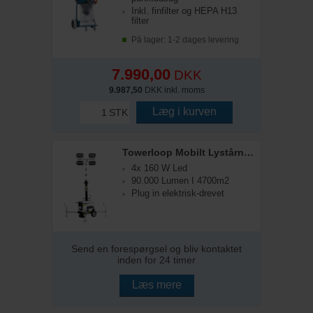
Inkl. finfilter og HEPA H13
filter
På lager: 1-2 dages levering
7.990,00
DKK
9.987,50
DKK inkl. moms
Læg i kurven
STK
Towerloop Mobilt Lystårn - 4 x 160W LED
4x 160 W Led
90.000 Lumen I 4700m2
Plug in elektrisk-drevet
Send en forespørgsel og bliv kontaktet
inden for 24 timer
Læs mere