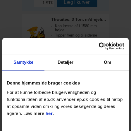
Læg i kurven
STK
Thwaites, 3 Ton, m/drejelig højtip
Kan læsse af i 1580 mm
højde
Tipper frem og til siderne
Hydrostatisk transmission
Samtykke
Detaljer
Om
Send en forespørgsel og bliv kontaktet
inden for 24 timer
Læs mere
Denne hjemmeside bruger cookies
For at kunne forbedre brugervenligheden og
Nextorch lygte E52C, Genopladelig
funktionaliteten af ep.dk anvender ep.dk cookies til netop
NYHED
Kraftigt lys - 3000 Lumen
at opsamle viden omkring vores besøgende og deres
Forskellige lysindstillinger
Lang driftstid på fuld
ageren. Læs mere
her
.
opladning
På lager: 1-2 dages levering