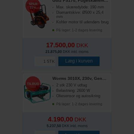
Gölz FS170, Fugeskæremaskine (Kohler Motor)
SPAR
Max. skæredybde: 190 mm
31%
Diamantskive: Ø500 x 25,4
mm
Kohler motor til udendørs brug
På lager: 1-2 dages levering
17.500,00
DKK
21.875,00
DKK inkl. moms
Læg i kurven
STK
Worms 3010X, 230v, Generator
TILBUD
2 stk 230 V udtag
Belastning: 2600 W
Oliesensor og autosikring
På lager: 1-2 dages levering
4.190,00
DKK
5.237,50
DKK inkl. moms