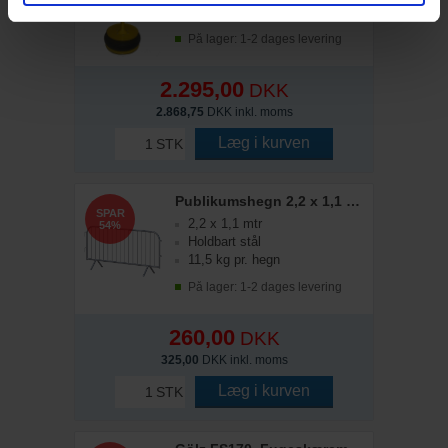
Ideel til mindre opgaver
På lager: 1-2 dages levering
2.295,00
DKK
2.868,75
DKK inkl. moms
Læg i kurven
STK
Publikumshegn 2,2 x 1,1 mtr
SPAR
2,2 x 1,1 mtr
54%
Holdbart stål
11,5 kg pr. hegn
På lager: 1-2 dages levering
260,00
DKK
325,00
DKK inkl. moms
Læg i kurven
STK