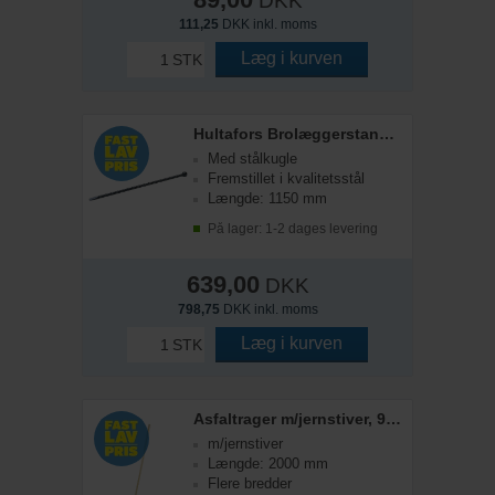
DKK
111,25
DKK inkl. moms
Læg i kurven
STK
Hultafors Brolæggerstang BLS, 1150 mm
Med stålkugle
Fremstillet i kvalitetsstål
Længde: 1150 mm
På lager: 1-2 dages levering
639,00
DKK
798,75
DKK inkl. moms
Læg i kurven
STK
Asfaltrager m/jernstiver, 90 cm
m/jernstiver
Længde: 2000 mm
Flere bredder