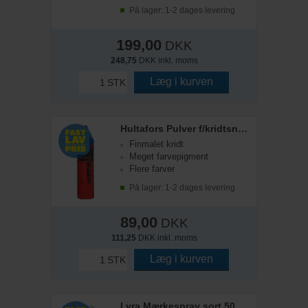
På lager: 1-2 dages levering
199,00
DKK
248,75
DKK inkl. moms
Læg i kurven
STK
Hultafors Pulver f/kridtsnor, Ultrablå
Finmalet kridt
Meget farvepigment
Flere farver
På lager: 1-2 dages levering
89,00
DKK
111,25
DKK inkl. moms
Læg i kurven
STK
Lyra Mærkespray sort 500ml.