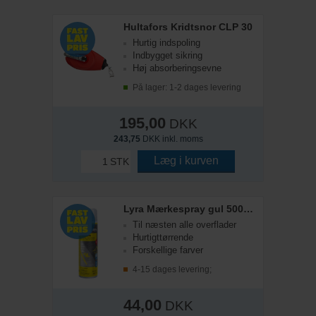
Hultafors Kridtsnor CLP 30
Hurtig indspoling
Indbygget sikring
Høj absorberingsevne
På lager: 1-2 dages levering
195,00
DKK
243,75
DKK inkl. moms
Læg i kurven
STK
Lyra Mærkespray gul 500ml.
Til næsten alle overflader
Hurtigttørrende
Forskellige farver
4-15 dages levering;
44,00
DKK