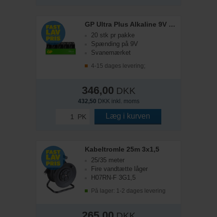
GP Ultra Plus Alkaline 9V – 20-pak
20 stk pr pakke
Spænding på 9V
Svanemærket
4-15 dages levering;
346,00
DKK
432,50
DKK inkl. moms
Læg i kurven
PK
Kabeltromle 25m 3x1,5
25/35 meter
Fire vandtætte låger
H07RN-F 3G1,5
På lager: 1-2 dages levering
265,00
DKK