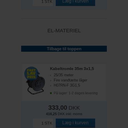
Læg i kurven
STK
EL-MATERIEL
Tilbage til toppen
Kabeltromle 35m 3x1,5
25/35 meter
Fire vandtætte låger
H07RN-F 3G1,5
På lager: 1-2 dages levering
333,00
DKK
416,25
DKK inkl. moms
Læg i kurven
STK