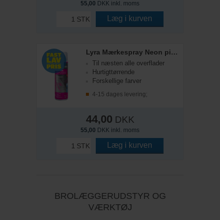
55,00
DKK inkl. moms
Læg i kurven
STK
Lyra Mærkespray Neon pink 500ml.
Til næsten alle overflader
Hurtigttørrende
Forskellige farver
4-15 dages levering;
44,00
DKK
55,00
DKK inkl. moms
Læg i kurven
STK
BROLÆGGERUDSTYR OG
VÆRKTØJ