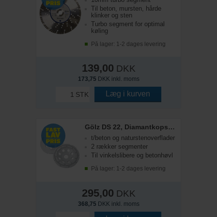
Til beton, mursten, hårde
klinker og sten
Turbo segment for optimal
køling
På lager: 1-2 dages levering
139,00
DKK
173,75
DKK inkl. moms
Læg i kurven
STK
Gölz DS 22, Diamantkopskive, 125 mm
t/beton og naturstenoverflader
2 rækker segmenter
Til vinkelslibere og betonhøvl
På lager: 1-2 dages levering
295,00
DKK
368,75
DKK inkl. moms