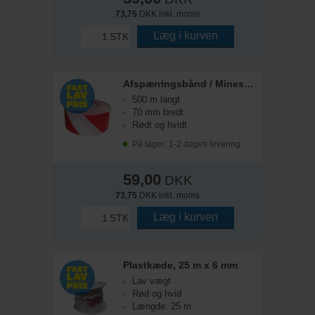
73,75
DKK inkl. moms
Læg i kurven
STK
Afspærringsbånd / Minestrimmel
500 m langt
70 mm bredt
Rødt og hvidt
På lager: 1-2 dages levering
59,00
DKK
73,75
DKK inkl. moms
Læg i kurven
STK
Plastkæde, 25 m x 6 mm
Lav vægt
Rød og hvid
Længde: 25 m