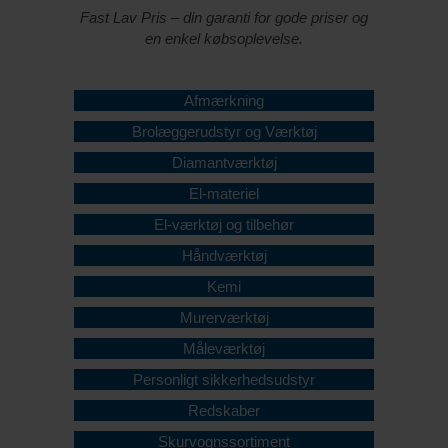
Fast Lav Pris – din garanti for gode priser og
en enkel købsoplevelse.
Afmærkning
Brolæggerudstyr og Værktøj
Diamantværktøj
El-materiel
El-værktøj og tilbehør
Håndværktøj
Kemi
Murerværktøj
Måleværktøj
Personligt sikkerhedsudstyr
Redskaber
Skurvognssortiment