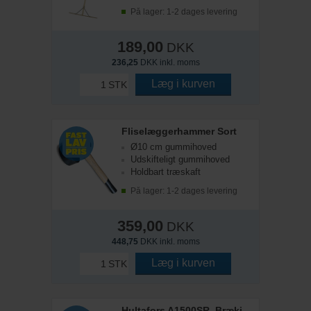
På lager: 1-2 dages levering
189,00
DKK
236,25
DKK inkl. moms
Læg i kurven
STK
Fliselæggerhammer Sort
Ø10 cm gummihoved
Udskifteligt gummihoved
Holdbart træskaft
På lager: 1-2 dages levering
359,00
DKK
448,75
DKK inkl. moms
Læg i kurven
STK
Hultafors A1500SR, Brækjern