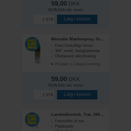
59,00
DKK
73,75
DKK inkl. moms
Læg i kurven
STK
Mercalin Mærkespray, Grøn, 500 ml
Flere forskellige farver
360° ventil, hurtigttørrende
Oliebaseret alkydmaling
På lager: 1-2 dages levering
59,00
DKK
73,75
DKK inkl. moms
Læg i kurven
STK
Landmålerstok, Træ, 1600 mm
Fremstillet af træ
Pladespids