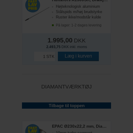
Højteknologisk aluminium
Stålspids m/høj brudstyrke
Ruster ikke/modstår kulde
På lager: 1-2 dages levering
1.995,00
DKK
2.493,75
DKK inkl. moms
Læg i kurven
STK
DIAMANTVÆRKTØJ
Tilbage til toppen
EPAC Ø230x22,2 mm, Diamantklinge m/huller
10mm turbo segment