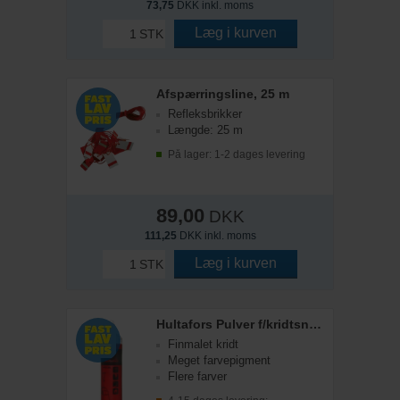
73,75
DKK inkl. moms
Læg i kurven
STK
Afspærringsline, 25 m
Refleksbrikker
Længde: 25 m
På lager: 1-2 dages levering
89,00
DKK
111,25
DKK inkl. moms
Læg i kurven
STK
Hultafors Pulver f/kridtsnor, Hvid
Finmalet kridt
Meget farvepigment
Flere farver