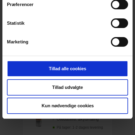
Læg i kurven
STK
Præferencer
Statistik
Lyra Oliekridt, Hvid, 12 stk
Med papir
Høj pigmentering
Flere farver, pakke m/12 stk
Marketing
På lager: 1-2 dages levering
89,00
DKK
Tillad alle cookies
111,25
DKK inkl. moms
Læg i kurven
PK
Tillad udvalgte
Mercalin Mærkespray, Hvid Flour, 500 ml
Kun nødvendige cookies
Flere forskellige farver
360° ventil, hurtigttørrende
Oliebaseret alkydmaling
På lager: 1-2 dages levering