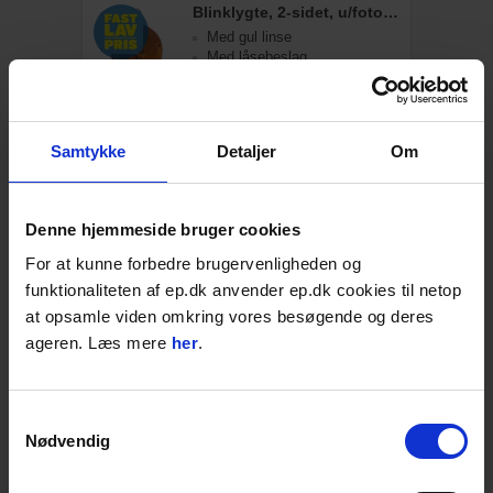
Blinklygte, 2-sidet, u/fotocelle
Med gul linse
Med låsebeslag
Dobbeltsidet slagfast lygte
På lager: 1-2 dages levering
Samtykke
Detaljer
Om
109,00
DKK
136,25
DKK inkl. moms
Læg i kurven
STK
Denne hjemmeside bruger cookies
For at kunne forbedre brugervenligheden og
funktionaliteten af ep.dk anvender ep.dk cookies til netop
Lyra Mærkespray Orange 500ml.
at opsamle viden omkring vores besøgende og deres
Til næsten alle overflader
Hurtigttørrende
ageren. Læs mere
her
.
Forskellige farver
4-15 dages levering;
Samtykkevalg
Nødvendig
44,00
DKK
55,00
DKK inkl. moms