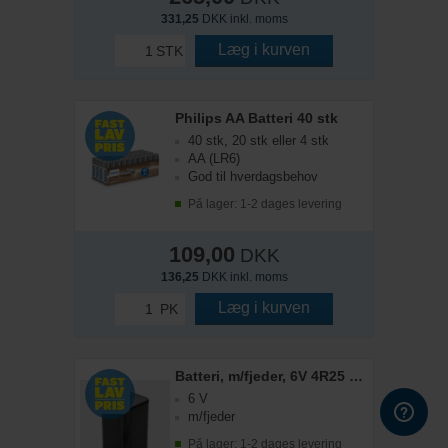
331,25
DKK inkl. moms
Læg i kurven
STK
Philips AA Batteri 40 stk
40 stk, 20 stk eller 4 stk
AA (LR6)
God til hverdagsbehov
På lager: 1-2 dages levering
109,00
DKK
136,25
DKK inkl. moms
Læg i kurven
PK
Batteri, m/fjeder, 6V 4R25 7Ah
6 V
m/fjeder
På lager: 1-2 dages levering