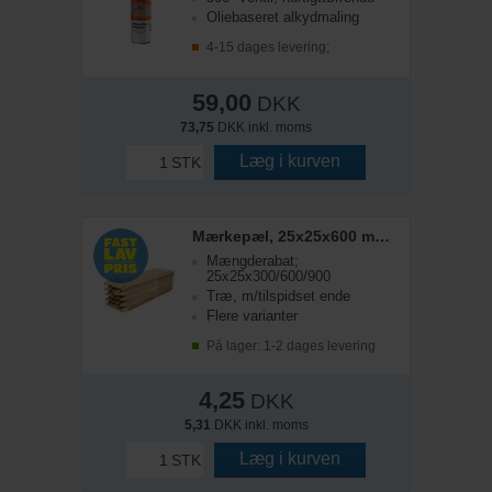
Oliebaseret alkydmaling
4-15 dages levering;
59,00
DKK
73,75
DKK inkl. moms
Læg i kurven
STK
Mærkepæl, 25x25x600 mm, 1 palle/2100 stk
Mængderabat;
25x25x300/600/900
Træ, m/tilspidset ende
Flere varianter
På lager: 1-2 dages levering
4,25
DKK
5,31
DKK inkl. moms
Læg i kurven
STK