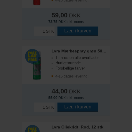
4-15 dages levering;
59,00
DKK
73,75
DKK inkl. moms
Læg i kurven
STK
Lyra Mærkespray grøn 500ml.
Til næsten alle overflader
Hurtigttørrende
Forskellige farver
4-15 dages levering;
44,00
DKK
55,00
DKK inkl. moms
Læg i kurven
STK
Lyra Oliekridt, Rød, 12 stk