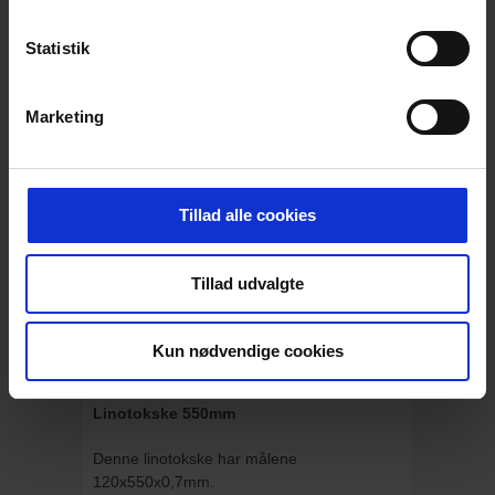
Statistik
Marketing
Tillad alle cookies
Klik ind og se hele vores Fast Lav Pris-
sortiment og find alle de varer, du ofte
køber, til priser der altid er lave
Tillad udvalgte
Læs mere
Kun nødvendige cookies
BESKRIVELSE
Linotokske 550mm
Denne linotokske har målene
120x550x0,7mm.