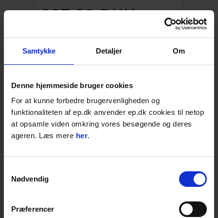
387,00
DKK
483,75
DKK inkl. moms
Samtykke
Detaljer
Om
120×450 mm
Åbent greb
Varenr. A100001145
Denne hjemmeside bruger cookies
For at kunne forbedre brugervenligheden og
Vælg variant:
funktionaliteten af ep.dk anvender ep.dk cookies til netop
at opsamle viden omkring vores besøgende og deres
ageren. Læs mere
her
.
4-15 dages levering;
STK
LÆG I KURVEN
Samtykkevalg
Nødvendig
Føj til favoritter
Præferencer