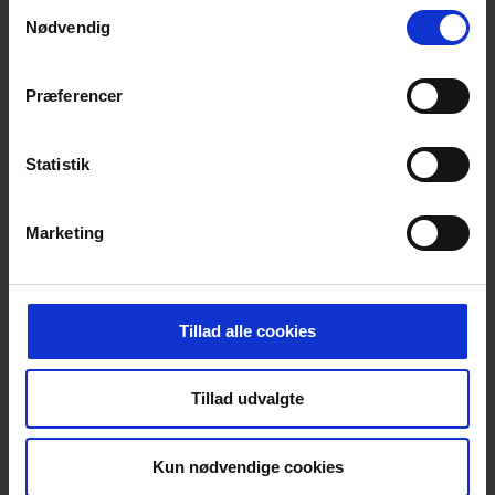
Samtykkevalg
Nødvendig
Præferencer
Statistik
Marketing
Klik ind og se hele vores Fast Lav Pris-
sortiment og find alle de varer, du ofte
køber, til priser der altid er lave
Læs mere
Tillad alle cookies
BESKRIVELSE
Tillad udvalgte
Philips AAA batterier - flere
pakkestørrelser
Kun nødvendige cookies
Disse AAA (LR03) langtidsholdbare batterier