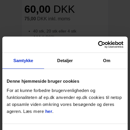
60,00
DKK
75,00
DKK inkl. moms
40 stk, 20 stk eller 4 stk
AAA (LR03)
God til hverdagsbehov
Varenr. V100007067
Samtykke
Detaljer
Om
Vælg variant:
Denne hjemmeside bruger cookies
For at kunne forbedre brugervenligheden og
På lager: 1-2 dages levering
funktionaliteten af ep.dk anvender ep.dk cookies til netop
PK
LÆG I KURVEN
at opsamle viden omkring vores besøgende og deres
ageren. Læs mere
her
.
Føj til favoritter