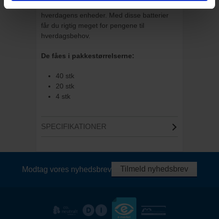
fra Philips giver dig pålidelig strøm og til
hverdagens enheder. Med disse batterier
får du rigtig meget for pengene til
hverdagsbehov.
De fåes i pakkestørrelserne:
40 stk
20 stk
4 stk
SPECIFIKATIONER
Tilmeld nyhedsbrev
Modtag vores nyhedsbrev