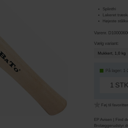
Splintfri
Lakeret træsk
Højeste stålkv
Varenr. D1000060
Vælg variant:
På lager: 1-
ST
Føj til favoritte
EP Avisen | Find d
Brolæggerudstyr d