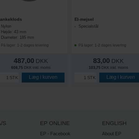
ankeklods
El-mejsel
Nylon
Specialstål
Højde: 43 mm
Diameter: 185 mm
På lager: 1-2 dages levering
På lager: 1-2 dages levering
487,00
83,00
DKK
DKK
608,75
DKK inkl. moms
103,75
DKK inkl. moms
Læg i kurven
Læg i kurven
STK
STK
/S
EP ONLINE
ENGLISH
EP - Facebook
About EP