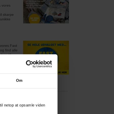
 vores
til skarpe
 unikke
 vores Fast
og find alle
ber, til
lave
Om
til netop at opsamle viden
lakeret træ.