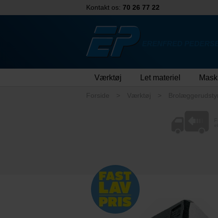
Kontakt os:
70 26 77 22
ERENFRED PEDERSE
Værktøj
Let materiel
Mask
Forside
Værktøj
Brolæggerudsty
F
e