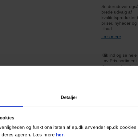
Se derudover også
brede udvalg af
kvalitetsprodukter 
priser, nyheder og
tilbud.
Læs mere
Klik ind og se hele
Lav Pris-sortiment 
de varer, du ofte kø
priser der altid er 
Læs mere
Detaljer
BESKRIVELSE
SPECIFIKATIONER
ookies
venligheden og funktionaliteten af ep.dk anvender ep.dk cookies 
f højeste stålkvalitet samt splintfri ved anvendelse. Skaftet er lavet af 
g deres ageren. Læs mere
her
.