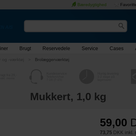
Bæredygtighed
Favoritt
N A/S
iner
Brugt
Reservedele
Service
Cases
r og -værktøj
Brolæggerværktøj
Kundeservice
Hurtig levering
ragt fra 29,-
Telefon/chat
1-2 dage på
kskl. moms
7-16 (7-15)
lagervarer
Mukkert, 1,0 kg
59,00
73,75
DKK inkl.