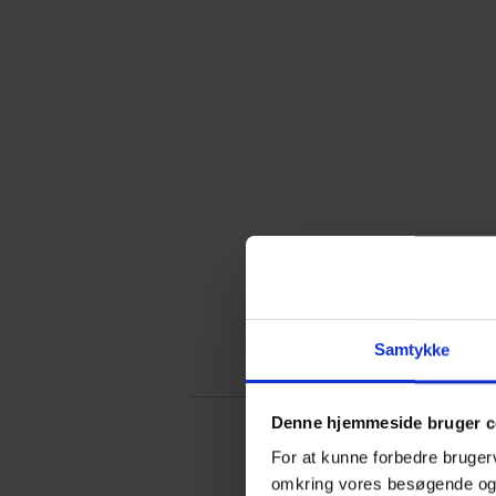
Samtykke
Denne hjemmeside bruger c
Mukkert, 1,0 kg
For at kunne forbedre bruger
Denne mukkert vejer 1,0 kilo og er a
omkring vores besøgende o