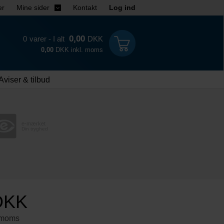
er
Mine sider
Kontakt
Log ind
0,00
0
varer - I alt
DKK
0,00
DKK inkl. moms
Aviser & tilbud
e-mærket
Din tryghed
DKK
 moms