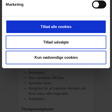
Marketing
Vanttank 110 liter
Brændstoftank 23 liter
Sprinkler “backup” system
Advarsels og serviceindikatorer
Timetæller
Tillad alle cookies
CC900 Plus er også inklusiv følgende:
Tillad udvalgte
Bak Alarm
Komfort sæde
Kop holder
Kun nødvendige cookies
Foldbar ROPS (option) inkl.
sikkerhedsbælte (inkl.)
Rotorblink
Stor vandtank 190 liter
Sprinkler timer
Mulighed for at frakoble vibration på
front valse eller bagvalse
Arbejdslys
Tilvalgsmuligheder