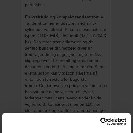
perfektion.
En kraftfuld og kompakt tandemtromle
Tandemtromlen er udstyret med en 3-
cylinders, vandkølet, Kubota dieselmotor af
typen D1105-E4B, IIIB/Tier4f (18,1 kW/24,3
hk). Den store tromlediameter og de
serieforbundne drivmotorer giver en
fremragende tilgængelighed og teoretisk
stigningsevne. Fremdrift og vibration er
desuden standard på begge tromler. Som
ekstra udstyr kan vibration slåes fra på
enten den forreste eller bagerste
tromle. Det innovative sprinklersystem, med
beskyttende og selvdrænende dyser,
forlænger maskinens levetid under kolde
vejrforhold. Kombineret med en 110 liter
stor vandtank og kraftfulde vandpumpe gør
ligeledes at arbejdet bare kan fortsætte og
fortsætte.