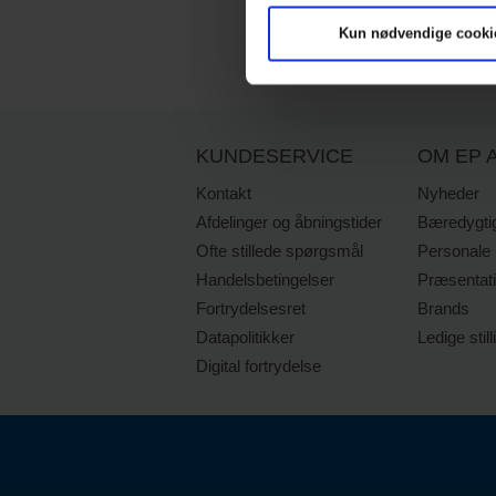
Kun nødvendige cooki
KUNDESERVICE
OM EP A
Kontakt
Nyheder
Afdelinger og åbningstider
Bæredygti
Ofte stillede spørgsmål
Personale
Handelsbetingelser
Præsentat
Fortrydelsesret
Brands
Datapolitikker
Ledige still
Digital fortrydelse