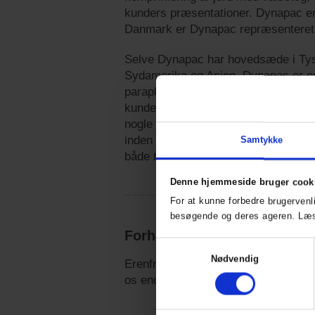
kunders præsentationer. Dynapac er
Danmark er Dynapac repræsenteret
Selve Dynapac har hovedsæde i Tyskl
Sydamerika og Asien. Dynapac er e
paraplyen fungerer Dynapac som en 
kunder state-of-the-art teknologi u
nogle fremtidige teknologier sama
inden for Fayat-koncernen for at til
Samtykke
både til dagen men også til morgend
Denne hjemmeside bruger cook
For at kunne forbedre brugervenl
besøgende og deres ageren. L
Forhandler af Dynapac
Samtykkevalg
Nødvendig
Erenfred Pedersen A/S er stolte af 
os endelig på chatten i højre hjørne e