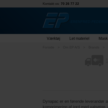
Kontakt os:
70 26 77 22
ERENFRED PEDERSE
Værktøj
Let materiel
Mask
Forside
Om EP A/S
Brands
F
e
Dynapac er en førende leverandør af
komprimering af jord med valsetog, d