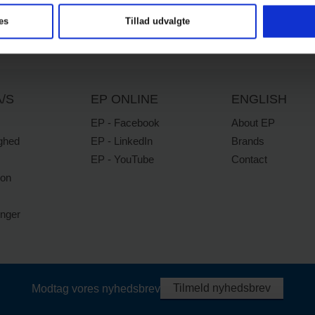
es
Tillad udvalgte
/S
EP ONLINE
ENGLISH
EP - Facebook
About EP
ghed
EP - LinkedIn
Brands
EP - YouTube
Contact
ion
inger
Tilmeld nyhedsbrev
Modtag vores nyhedsbrev