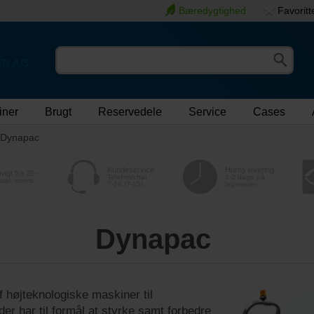
Bæredygtighed
Favoritt
N A/S
iner
Brugt
Reservedele
Service
Cases
Dynapac
Kundeservice
Hurtig levering
ragt fra 29,-
Telefon/chat
1-2 dage på
kskl. moms
7-16 (7-15)
lagervarer
Dynapac
 højteknologiske maskiner til
er har til formål at styrke samt forbedre