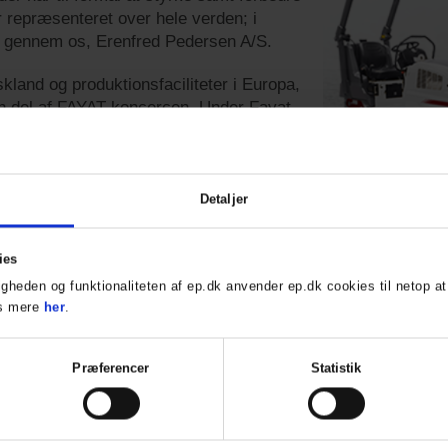
 repræsenteret over hele verden; i
 gennem os, Erenfred Pedersen A/S.
and og produktionsfaciliteter i Europa,
n del af FAYAT koncercen. Under Fayat-
selvstændig producent, der tilbyder sine
nder Dynapac-mærket. I udviklingen af
rbejder Dynapac med andre virksomheder
byde jer som kunder de bedste løsninger,
Detaljer
agens udfordringer.
ies
igheden og funktionaliteten af ep.dk anvender ep.dk cookies til netop 
æs mere
her
.
Præferencer
Statistik
at forhandle Dynapac's valsetog i hele Danmark. Har du spør
ller giv os et kald på tlf.:
70267722
.