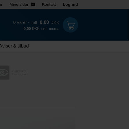
er
Mine sider
Kontakt
Log ind
0,00
0
varer - I alt
DKK
0,00
DKK inkl. moms
Aviser & tilbud
e-mærket
Din tryghed