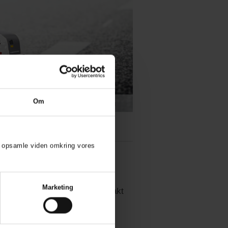
Om
at opsamle viden omkring vores
Marketing
gsmål til produkterne, så kontakt