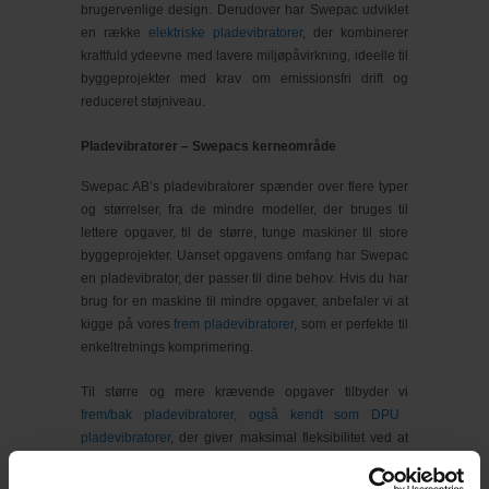
brugervenlige design. Derudover har Swepac udviklet
en række
elektriske pladevibratorer
, der kombinerer
kraftfuld ydeevne med lavere miljøpåvirkning, ideelle til
byggeprojekter med krav om emissionsfri drift og
reduceret støjniveau.
Pladevibratorer – Swepacs kerneområde
Swepac AB’s pladevibratorer spænder over flere typer
og størrelser, fra de mindre modeller, der bruges til
lettere opgaver, til de større, tunge maskiner til store
byggeprojekter. Uanset opgavens omfang har Swepac
en pladevibrator, der passer til dine behov. Hvis du har
brug for en maskine til mindre opgaver, anbefaler vi at
kigge på vores
frem pladevibratorer
, som er perfekte til
enkeltretnings komprimering.
Til større og mere krævende opgaver tilbyder vi
frem/bak pladevibratorer, også kendt som DPU
pladevibratorer
, der giver maksimal fleksibilitet ved at
kunne arbejde i begge retninger, hvilket sparer tid og
kræfter på større projekter. Swepacs sortiment af