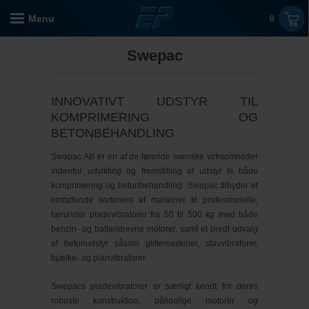
Menu
0
Swepac
INNOVATIVT UDSTYR TIL
KOMPRIMERING OG
BETONBEHANDLING
Swepac AB er en af de førende svenske virksomheder
indenfor udvikling og fremstilling af udstyr til både
komprimering og betonbehandling. Swepac tilbyder et
omfattende sortiment af maskiner til professionelle,
herunder pladevibratorer fra 50 til 500 kg med både
benzin- og batteridrevne motorer, samt et bredt udvalg
af betonudstyr såsom glittemaskiner, stavvibratorer,
bjælke- og planvibratorer.
Swepacs pladevibratorer er særligt kendt for deres
robuste konstruktion, pålidelige motorer og