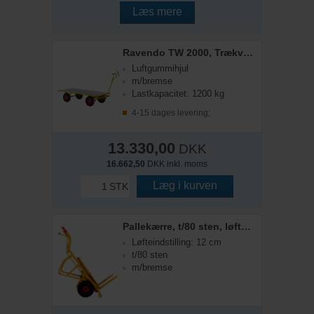
Læs mere
Ravendo TW 2000, Trækvogn
Luftgummihjul
m/bremse
Lastkapacitet: 1200 kg
4-15 dages levering;
13.330,00
DKK
16.662,50
DKK inkl. moms
Læg i kurven
STK
Pallekærre, t/80 sten, løfteindstilling
Løfteindstilling: 12 cm
t/80 sten
m/bremse