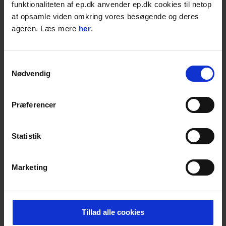
funktionaliteten af ep.dk anvender ep.dk cookies til netop
Vægt: 37 kg
at opsamle viden omkring vores besøgende og deres
Luftgummihjul med stålfælg og
ageren. Læs mere
her
.
rullelejer
Rør: 30 mm
Bredde: 500 mm
Samtykkevalg
Højde: 1430 mm
Nødvendig
Dybde: 400 mm
t/112 sten
m/bremse
Præferencer
Lastkapacitet: 325 kg
Statistik
SPECIFIKATIONER
Marketing
RELATEREDE
Tillad alle cookies
PRODUKTER