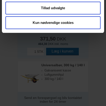
Eskimo Stentang, Stilbar, 4 sten
Tillad udvalgte
Enhånds
Justerbar
Lakeret stål
Kun nødvendige cookies
På lager: 1-2 dages levering
371,50
DKK
464,38
DKK inkl. moms
Læg i kurven
STK
Universalbør, 300 kg / 140 l
Galvaniseret kasse
Luftgummihjul
300 kg / 140 l
Send en forespørgsel og bliv kontaktet
inden for 24 timer