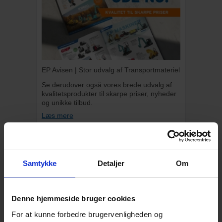
EP Avisen | Stor udvalg af Transportmateriel
Se derudover også vores brede udvalg af
kvalitetsprodukter til skarpe priser, nyheder
og unikke tilbud.
Læs mere
BESKRIVELSE
Samtykke
Detaljer
Om
Ravendo Ergo pallekærre med ergonomiske
håndtag, luftgummihjul med stålfælg og
rullelejer, bremse og plads til 112 sten.
Denne hjemmeside bruger cookies
Egenskaber:
For at kunne forbedre brugervenligheden og