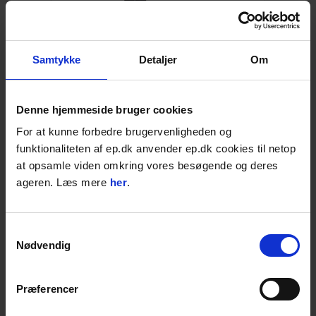
1.299,00
DKK
Samtykke
Detaljer
Om
1.623,75
DKK inkl. moms
God pasform, komfort og åndbarhed
Vejer kun 480 g.
Denne hjemmeside bruger cookies
Høreværn passer uden brug af adapter
For at kunne forbedre brugervenligheden og
funktionaliteten af ep.dk anvender ep.dk cookies til netop
Varenr. U100009313
at opsamle viden omkring vores besøgende og deres
Vælg variant:
ageren. Læs mere
her
.
Samtykkevalg
På lager: 1-2 dages levering
Nødvendig
STK
LÆG I KURVEN
Præferencer
Føj til favoritter