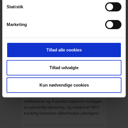
Statistik
BESKRIVELSE
C.A.M.P. Ares Air Pro Hjelm – Let,
Marketing
Ventileret og Sikker
C.A.M.P. Ares Air Pro hjelmen er designet til
at levere maksimal beskyttelse og komfort i
Tillad alle cookies
krævende arbejdsmiljøer. Fremstillet af
robust ABS/polykarbonat, tilbyder den
holdbarhed uden at gå på kompromis med
Tillad udvalgte
vægten. Med 10 ventilationshuller sikres
optimal luftgennemstrømning, mens Air
Comfort System og 6-punkts
Kun nødvendige cookies
ophængssystem garanterer en
fremragende pasform. Den justerbare
nakkeskrue og 4-punkts hagerem muliggør
en personlig tilpasning, og integreret NFC
tracking forbedrer sikkerheden yderligere.