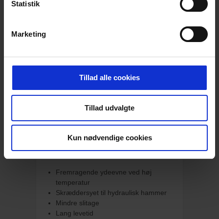
Statistik
Standard fedtstoffer (dvs. dem, der
anvendes på gravemaskiner) er ikke
konstrueret til de høje temperaturer, som
Marketing
skaber friktionen mellem værktøj, bøsninger
og holdere, når hydraulikafbryderen er i
drift. De flyder og forsvinder. Uden smøring
vil de dele, der er involveret i friktionen, lide
Tillad alle cookies
af hurtigere slitage.
Denne patron er til din sprøjtepistol /
Tillad udvalgte
manuel smøring med fedtpistol i alle
hammere, herunder håndholdt hydraulik,
fra alle mærker.
Kun nødvendige cookies
Fordele:
Fremragende ydeevne ved høj
temperatur
Skræddersyet til hydraulisk hammer
Mindre slitage
Lang levetid