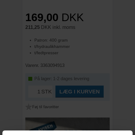
169,00
DKK
211,25
DKK inkl. moms
Patron: 400 gram
t/hydraulikhammer
t/fedtpresser
Varenr. 3363094913
På lager: 1-2 dages levering
STK
LÆG I KURVEN
Føj til favoritter