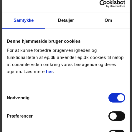
Samtykke
Detaljer
Om
Denne hjemmeside bruger cookies
EP Avisen | Stor udvalg af Værktøj
For at kunne forbedre brugervenligheden og
funktionaliteten af ep.dk anvender ep.dk cookies til netop
Se derudover også vores brede udvalg af
kvalitetsprodukter til skarpe priser, nyheder
at opsamle viden omkring vores besøgende og deres
og unikke tilbud.
ageren. Læs mere
her
.
Læs mere
Samtykkevalg
BESKRIVELSE
Nødvendig
Mejselfedt, t/hydraulikhamre, 400 g -
Patron t/sprøjtepistol
Præferencer
400 gram mejselfedt på patron fra Atlas
Copco til fedtpresser. Anvendes til
hydraulikhamre og smørelse af mejsel.