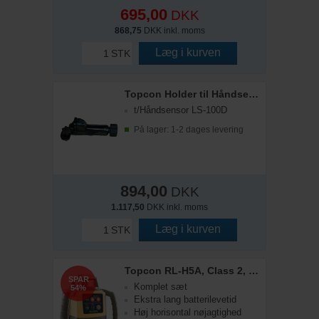
695,00
DKK
868,75
DKK inkl. moms
Læg i kurven
STK
Topcon Holder til Håndsensor LS-100D
t/Håndsensor LS-100D
På lager: 1-2 dages levering
894,00
DKK
1.117,50
DKK inkl. moms
Læg i kurven
STK
Topcon RL-H5A, Class 2, Laser, Sæt
SPAR
Komplet sæt
54%
Ekstra lang batterilevetid
Høj horisontal nøjagtighed