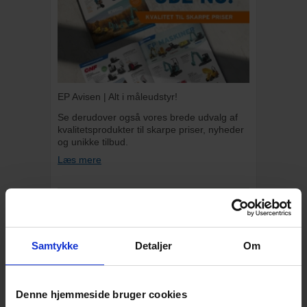
EP Avisen | Alt i måleudstyr!
Se derudover også vores brede udvalg af
kvalitetsprodukter til skarpe priser, nyheder
og unikke tilbud.
Læs mere
BESKRIVELSE
Topcon LS-100D, Håndsensor, Solo
Denne håndsensor Topcon LS-100D har et
Samtykke
Detaljer
Om
stort LCD display med mm-angivelse af
afstand til laserstrålen, som er designet til at
hjælpe med at nivellere lettere og hurtigere
Denne hjemmeside bruger cookies
uafhængigt af job. Ved at trykke på knappen