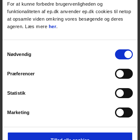
For at kunne forbedre brugervenligheden og
"Hold" låses skærmen, så du nemt og
sikkert kan aflæse resultaterne. Dertil er
funktionaliteten af ep.dk anvender ep.dk cookies til netop
håndsensoren udstyret med et 3-farvet LED
at opsamle viden omkring vores besøgende og deres
lys til angivelse af postion i henhold til selve
ageren. Læs mere
her
.
laserstrålen. Denne lysstråle er ekstra bred
og afviser også irriterende interferens fra
strobelyseksponering.
Samtykkevalg
Håndsensoren Topcon LS-100D angiver
Nødvendig
batteritilstand på laseren samt angiver, hvis
højdealarm på den anvendte laser bliver
aktiveret.
Præferencer
Ingen lasere følger med.
Statistik
BROCHURE
Marketing
RELATEREDE