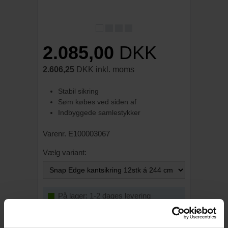
2.085,00
DKK
2.606,25
DKK inkl. moms
Stabil sikring
Søm købes ved siden af
Indbyggede samlestykker
Varenr. E100003067
Vælg variant:
På lager: 1-2 dages levering
SÆT
LÆG I KURVEN