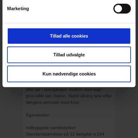
BESKRIVELSE
Marketing
Snap Edge kantsikring
En nem og økonomisk løsning til sikring af
belægningskanter, hvor der er fare for
Tillad alle cookies
udskridning. Kantsikringen er designet til at
lave en stærk kantsikring for alle slags
belægningssten, og samme slags kan
Tillad udvalgte
bruges til lige stykker og
kurver. Kantsikringen kan i mange
sammenhænge overflødiggøre under- og
Kun nødvendige cookies
bagstøbning af kantsten sat i beton.
Således undgås de niveauforskelle man
ofte ser i overgangen mellem sten lagt i
grus eller sat i beton. Stabil sikring selv efter
længere perioder med frost.
Egenskaber:
Indbyggede samlestykker
Standardstørrelser på 12 længder a 244