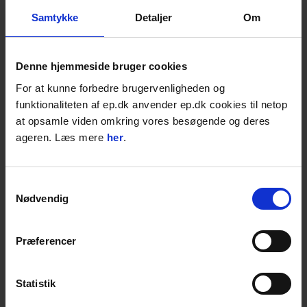
Samtykke
Detaljer
Om
Føj til favoritter
Denne hjemmeside bruger cookies
For at kunne forbedre brugervenligheden og
funktionaliteten af ep.dk anvender ep.dk cookies til netop
at opsamle viden omkring vores besøgende og deres
ageren. Læs mere
her
.
Samtykkevalg
Nødvendig
EP Avisen | Find det Brolæggerudstyr du
mangler
Se derudover også vores brede udvalg af
Præferencer
kvalitetsprodukter til skarpe priser, nyheder
og unikke tilbud.
Læs mere
Statistik