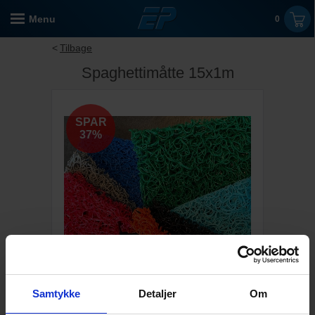
Menu
0
Tilbage
Spaghettimåtte 15x1m
SPAR
37%
Samtykke
Detaljer
Om