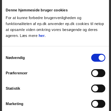
1.995,00
DKK
Denne hjemmeside bruger cookies
2.493,75
DKK inkl. moms
For at kunne forbedre brugervenligheden og
funktionaliteten af ep.dk anvender ep.dk cookies til netop
Skridsikkert og absorberende
at opsamle viden omkring vores besøgende og deres
Perfekt til byggepladsen
ageren. Læs mere
her
.
Genanvendeligt materiale
Varenr. V100005230
Samtykkevalg
Nødvendig
4-15 dages levering;
RUL
LÆG I KURVEN
Præferencer
Føj til favoritter
Statistik
BESKRIVELSE
Marketing
Spaghettimåtte 15 x 1 m – Skridsikker &
Holdbar