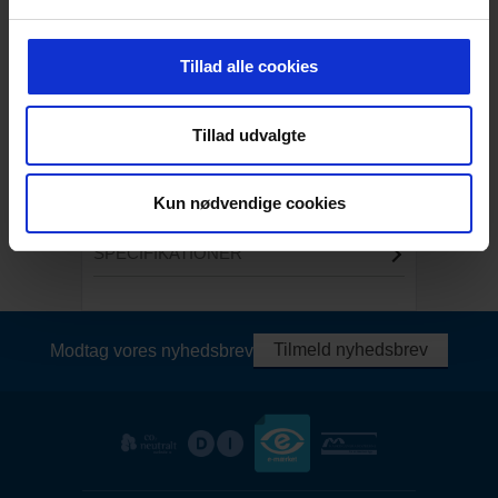
Denne spaghettimåtte sikrer synlige og
Tillad alle cookies
skridsikre gangveje på byggepladsen. Den
er absorberende, lavet af genanvendeligt
materiale med pantsystem og har EPD-
Tillad udvalgte
dokumentation for bæredygtighed. Perfekt
til krævende miljøer! Det er muligt at bestille
denne i blå, grøn og sort.
Kun nødvendige cookies
SPECIFIKATIONER
Tilmeld nyhedsbrev
Modtag vores nyhedsbrev