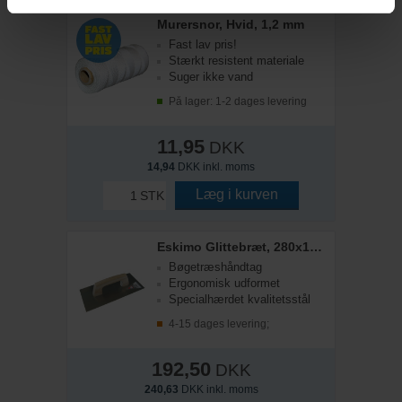
Murersnor, Hvid, 1,2 mm
Fast lav pris!
Stærkt resistent materiale
Suger ikke vand
På lager: 1-2 dages levering
11,95
DKK
14,94
DKK inkl. moms
Læg i kurven
STK
Eskimo Glittebræt, 280x130 mm
Bøgetræshåndtag
Ergonomisk udformet
Specialhærdet kvalitetsstål
4-15 dages levering;
192,50
DKK
240,63
DKK inkl. moms