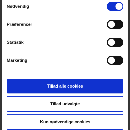
Samtykkevalg
Eskimo Retteskinne u/libelle, 2 meter
Nødvendig
Denne Eskimo retteskinne er ligekantet og i
aluprofil uden libelle. Den har endekapper
af rød plast og fås i forskellige længder fra
Præferencer
1 – 5,8 meter.
Egenskaber:
Statistik
Bredde: 18 mm
Højde: 100 mm
Marketing
Længde: 2 meter
SPECIFIKATIONER
Tillad alle cookies
Tillad udvalgte
RELATEREDE
Kun nødvendige cookies
PRODUKTER