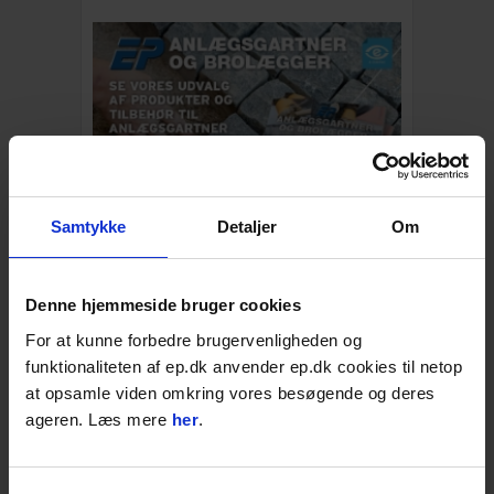
Samtykke
Detaljer
Om
EP Avisen | Find det Brolæggerudstyr du
mangler
Denne hjemmeside bruger cookies
Se derudover også vores brede udvalg af
For at kunne forbedre brugervenligheden og
kvalitetsprodukter til skarpe priser, nyheder
funktionaliteten af ep.dk anvender ep.dk cookies til netop
og unikke tilbud.
at opsamle viden omkring vores besøgende og deres
Læs mere
ageren. Læs mere
her
.
BESKRIVELSE