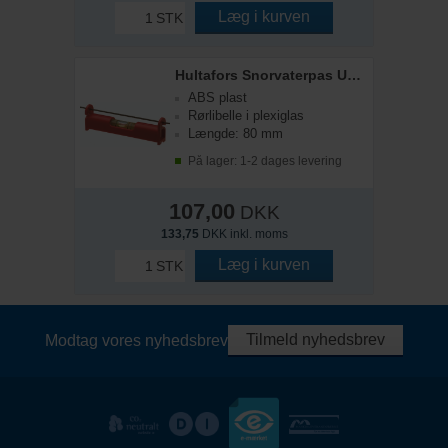
Læg i kurven
STK
Hultafors Snorvaterpas UZ 8
ABS plast
Rørlibelle i plexiglas
Længde: 80 mm
På lager: 1-2 dages levering
107,00
DKK
133,75
DKK inkl. moms
Læg i kurven
STK
Tilmeld nyhedsbrev
Modtag vores nyhedsbrev