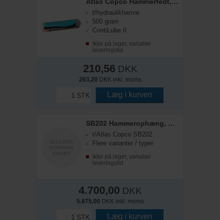
Atlas Copco Hammerfedt, patron
t/hydraulikhamre
500 gram
ContiLube II
Ikke på lager, variabel
leveringstid
210,56
DKK
263,20
DKK inkl. moms
Læg i kurven
STK
SB202 Hammerophæng, S40
t/Atlas Copco SB202
Flere varianter / typer
Ikke på lager, variabel
leveringstid
4.700,00
DKK
5.875,00
DKK inkl. moms
Læg i kurven
STK