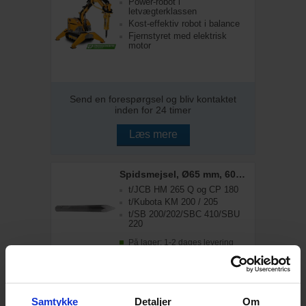
Power-robot i
letvægterklassen
Kost-effektiv robot i balance
Fjernstyret med elektrisk
motor
Send en forespørgsel og bliv kontaktet
inden for 24 timer
Læs mere
Spidsmejsel, Ø65 mm, 600 mm
t/JCB HM 265 Q og CP 180
t/Kubota KM 200 / 205
t/SB 200/202/SBC 410/SBU
220
På lager: 1-2 dages levering
2.798,00
DKK
3.497,50
DKK inkl. moms
Samtykke
Detaljer
Om