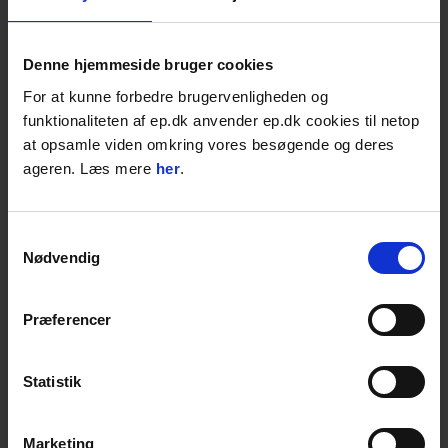
Læg i kurven
STK
Denne hjemmeside bruger cookies
Spidsmejsel, Ø65 mm, 800 mm
t/JCB HM 265 Q og CP 180
For at kunne forbedre brugervenligheden og
t/Kubota KM 200 / 205
funktionaliteten af ep.dk anvender ep.dk cookies til netop
t/SB 200/202/SBC 410/SBU
220
at opsamle viden omkring vores besøgende og deres
ageren. Læs mere
her
.
4-15 dages levering;
3.819,00
DKK
Samtykkevalg
4.773,75
DKK inkl. moms
Nødvendig
Læg i kurven
STK
Præferencer
Fladmejsel, Ø65 mm, 65x600 mm
t/JCB HM 265 Q og CP 180
t/Kubota KM 200 / 205
Statistik
t/SB 200/202/SBC 410/SBU
220
På lager: 1-2 dages levering
Marketing