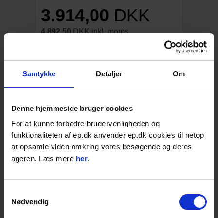
3.914,00
DKK
4.892,50
DKK inkl. moms
t/Atlas Copco SB52
Flere varianter / typer
Samtykke
Detaljer
Om
Varenr. 28HSB52MH30
Vælg variant:
Denne hjemmeside bruger cookies
For at kunne forbedre brugervenligheden og
funktionaliteten af ep.dk anvender ep.dk cookies til netop
4-15 dages levering;
at opsamle viden omkring vores besøgende og deres
ageren. Læs mere
her
.
STK
LÆG I KURVEN
Føj til favoritter
Samtykkevalg
Nødvendig
BESKRIVELSE