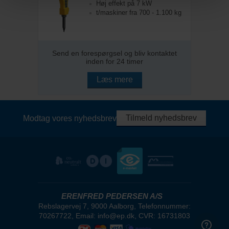
Høj effekt på 7 kW
t/maskiner fra 700 - 1.100 kg
Send en forespørgsel og bliv kontaktet
inden for 24 timer
Læs mere
Tilmeld nyhedsbrev
Modtag vores nyhedsbrev
ERENFRED PEDERSEN A/S
Rebslagervej 7, 9000 Aalborg, Telefonnummer:
70267722, Email: info@ep.dk, CVR: 16731803