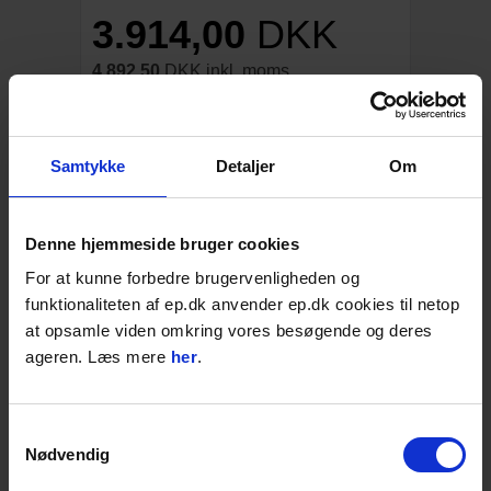
3.914,00
DKK
4.892,50
DKK inkl. moms
t/Atlas Copco SB52
Flere varianter / typer
Samtykke
Detaljer
Om
Varenr. 28HSB52MA
Vælg variant:
Denne hjemmeside bruger cookies
For at kunne forbedre brugervenligheden og
funktionaliteten af ep.dk anvender ep.dk cookies til netop
4-15 dages levering;
at opsamle viden omkring vores besøgende og deres
ageren. Læs mere
her
.
STK
LÆG I KURVEN
Føj til favoritter
Samtykkevalg
Nødvendig
BESKRIVELSE