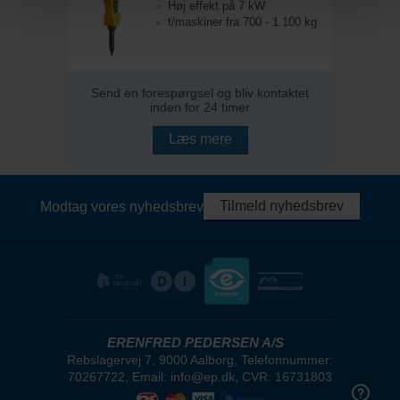
Høj effekt på 7 kW
t/maskiner fra 700 - 1.100 kg
Send en forespørgsel og bliv kontaktet
inden for 24 timer
Læs mere
Tilmeld nyhedsbrev
Modtag vores nyhedsbrev
ERENFRED PEDERSEN A/S
Rebslagervej 7, 9000 Aalborg, Telefonnummer:
70267722, Email: info@ep.dk, CVR: 16731803