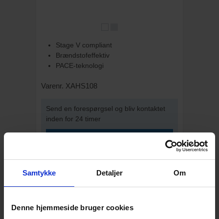
Stage V compliant
Brændstofeffektiv
PACE-teknologi
Varenr. XAHS108
Send en forespørgsel og bliv kontaktet
inden for 24 timer
SEND FORESPØRGSEL
Føj til favoritter
Samtykke
Detaljer
Om
BESKRIVELSE
Denne hjemmeside bruger cookies
Atlas Copco XAHS 108 Kompressor