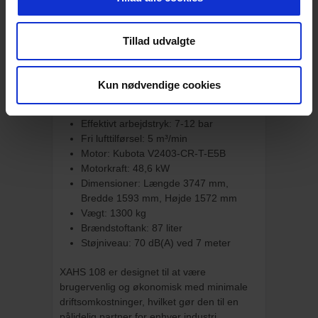
Holdbarhed: HardHat® canopy
beskytter interne komponenter og
bevarer maskinens udseende.
Tillad udvalgte
Brugervenlig: Lang serviceinterval og
nem vedligeholdelse med spin-on filtre
Kun nødvendige cookies
Tekniske specifikationer:
Effektivt arbejdstryk: 7-12 bar
Fri lufttilførsel: 5 m³/min
Motor: Kubota V2403-CR-T-E5B
Motorkraft: 48,6 kW
Dimensioner: Længde 3747 mm,
Bredde 1593 mm, Højde 1572 mm
Vægt: 1300 kg
Brændstoftank: 87 liter
Støjniveau: 70 dB(A) ved 7 meter
XAHS 108 er designet til at være
brugervenlig og økonomisk med minimale
driftsomkostninger, hvilket gør den til en
pålidelig partner for enhver industri.