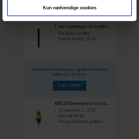
Kun nødvendige cookies
Læs mere
1 mtr. forlænger til jordbor 65mm RND
For Epiroc jordbor
Passer til ADC 20-45
Send en forespørgsel og bliv kontaktet
inden for 24 timer
Læs mere
ADC20 Drivenhed til jordbor
Til maskiner 1 - 2,5T
Rpm på 45-98
Passer til Epiroc jordbor