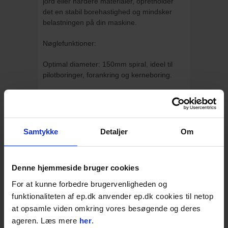
jord eller hårdere materialer, opretholder
det en stabil borehastighed og mindsker
belastningen på din maskine.
Nøglefunktioner:
Optimal diameter: 150mm spiral, ideel til
pilotboringer, forankring og kerneboring.
Robust konstruktion: Svejset spiral og
forstærket aksel giver maksimal holdbarhed.
Kompatibel med ADC-enheder: Udviklet til
Samtykke
Detaljer
Om
at passe direkte til Epirocs S1
bordrivmotorer – nem montering og drift.
Denne hjemmeside bruger cookies
Alsidige anvendelser: Perfekt til montering
af hegn, fundamentboringer og
For at kunne forbedre brugervenligheden og
installationsarbejde på steder med
funktionaliteten af ep.dk anvender ep.dk cookies til netop
begrænset adgang.
at opsamle viden omkring vores besøgende og deres
ageren. Læs mere
her
.
Øg produktiviteten på byggepladsen med