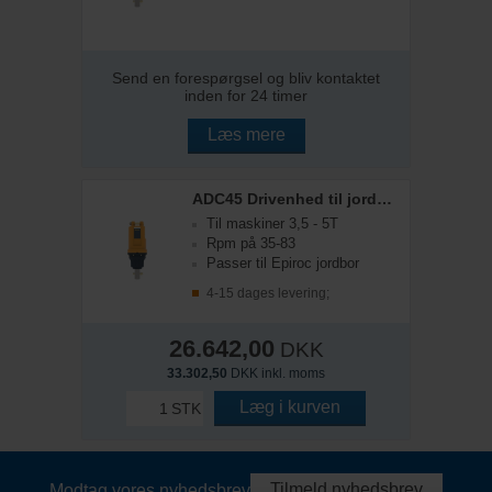
Send en forespørgsel og bliv kontaktet
inden for 24 timer
Læs mere
ADC45 Drivenhed til jordbor
Til maskiner 3,5 - 5T
Rpm på 35-83
Passer til Epiroc jordbor
4-15 dages levering;
26.642,00
DKK
33.302,50
DKK inkl. moms
Læg i kurven
STK
Tilmeld nyhedsbrev
Modtag vores nyhedsbrev