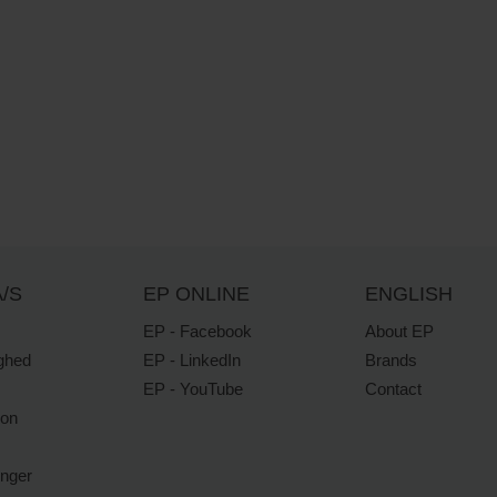
/S
EP ONLINE
ENGLISH
EP - Facebook
About EP
ghed
EP - LinkedIn
Brands
EP - YouTube
Contact
ion
inger