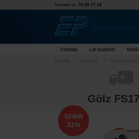
Kontakt os:
70 26 77 22
ERENFRED PEDERSE
Værktøj
Let materiel
Mask
Forside
Maskiner
Diamantmaski
F
e
Gölz FS17
SPAR
31%