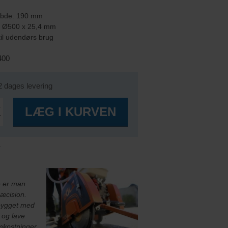
ybde: 190 mm
: Ø500 x 25,4 mm
til udendørs brug
400
2 dages levering
K
LÆG I KURVEN
r
 er man
ræcision.
bygget med
 og lave
mkostninger