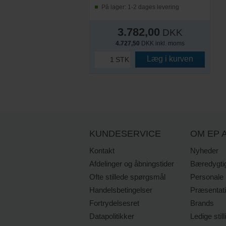
På lager: 1-2 dages levering
3.782,00
DKK
4.727,50
DKK inkl. moms
Læg i kurven
STK
KUNDESERVICE
OM EP A
Kontakt
Nyheder
Afdelinger og åbningstider
Bæredygti
Ofte stillede spørgsmål
Personale
Handelsbetingelser
Præsentat
Fortrydelsesret
Brands
Datapolitikker
Ledige still