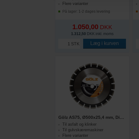
Flere varianter
På lager: 1-2 dages levering
1.050,00
DKK
1.312,50
DKK inkl. moms
Læg i kurven
STK
Gölz AS75, Ø500x25,4 mm, Diamantskive
Til asfalt og klinker
Til gulvskæremaskiner
Flere varianter