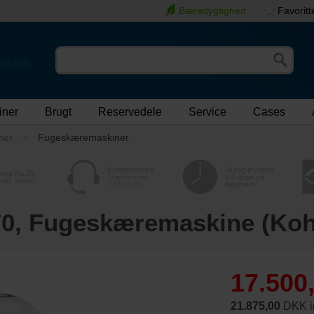
Bæredygtighed
Favoritt
N A/S
iner
Brugt
Reservedele
Service
Cases
ner
Fugeskæremaskiner
Kundeservice
Hurtig levering
ragt fra 29,-
Telefon/chat
1-2 dage på
kskl. moms
7-16 (7-15)
lagervarer
0, Fugeskæremaskine (Koh
17.500
21.875,00
DKK i