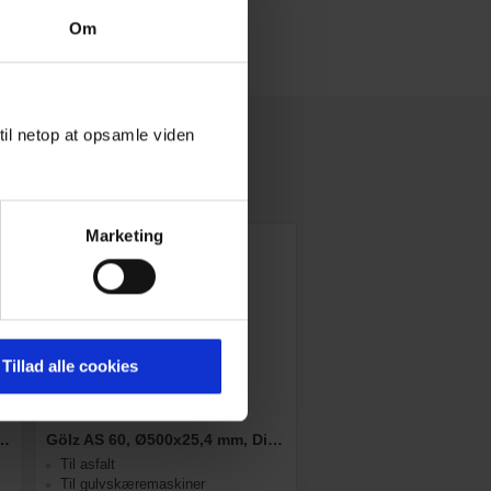
Om
til netop at opsamle viden
Marketing
SPAR
53%
Tillad alle cookies
500x25,4 mm, Diamantskive
Gölz AS 60, Ø500x25,4 mm, Diamantskive
Til asfalt
Til gulvskæremaskiner