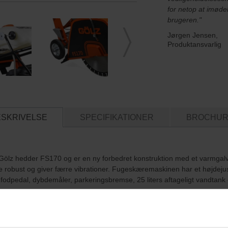
for netop at imø
brugeren."
Jørgen Jensen,
Produktansvarlig
ESKRIVELSE
SPECIFIKATIONER
BROCHU
lz hedder FS170 og er en ny forbedret konstruktion med et varmgalv
e robust og giver færre vibrationer. Fugeskæremaskinen har et højdeju
 fodpedal, dybdemåler, parkeringsbremse, 25 liters aftageligt vandtank 
on:
 kan nu anvendes med ø500mm diamantskiver i stedet for ø450mm