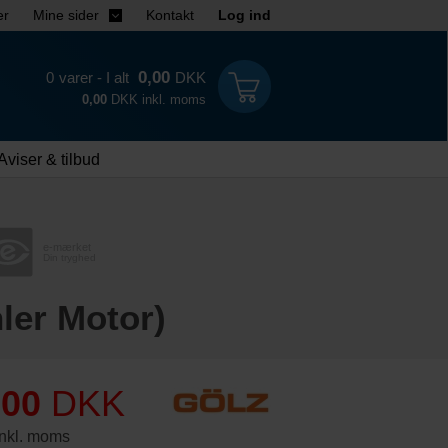
er
Mine sider
Kontakt
Log ind
0,00
0
varer - I alt
DKK
0,00
DKK inkl. moms
Aviser & tilbud
e-mærket
Din tryghed
ler Motor)
,00
DKK
nkl. moms