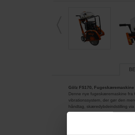
B
Gölz FS170, Fugeskæremaskine
Denne nye fugeskæremaskine fra Gö
vibrationssystem, der gør den mer
håndtag, skæredybdeindstilling via
Fordele ved den nye konstrukti
Større beskyttelsesskærm og