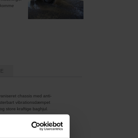
dekomme
RE
aniseret chassis med anti-
sterbart vibrationsdæmpet
og store kraftige baghjul.