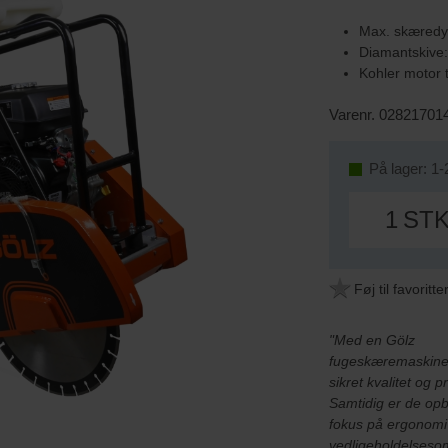
Max. skæred
Diamantskive
Kohler motor 
Varenr. 02821701
På lager: 1-
ST
Føj til favoritte
"Med en Gölz
fugeskæremaskine
sikret kvalitet og p
Samtidig er de op
fokus på ergonomi
vedligeholdelseso