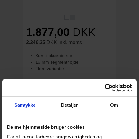
1.877,00
DKK
2.346,25
DKK inkl. moms
Kun til skæreborde
16 mm segmenthøjde
Flere varianter
Varenr. RX1351
Vælg variant:
Samtykke
Detaljer
Om
4-15 dages levering;
Denne hjemmeside bruger cookies
STK
LÆG I KURVEN
For at kunne forbedre brugervenligheden og