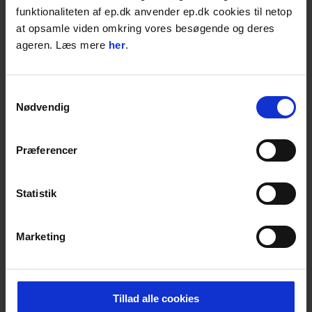
funktionaliteten af ep.dk anvender ep.dk cookies til netop
Føj til favoritter
at opsamle viden omkring vores besøgende og deres
ageren. Læs mere
her
.
Samtykkevalg
Nødvendig
Præferencer
Statistik
EP Avisen | Find alt i Diamantværktøj &
Diamantskiver
Marketing
Se derudover også vores brede udvalg af
kvalitetsprodukter til skarpe priser, nyheder
og unikke tilbud.
Læs mere
Tillad alle cookies