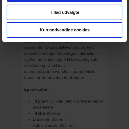
BESKRIVELSE
Tillad udvalgte
Gölz RX1, Ø350x25,4 mm,
Diamantskive til skæreborde
Denne diamantskive fra Gölz er i topkvalitet
Kun nødvendige cookies
med sandwich-stamblad, som er
lasersvejset med hele 16 mm høje
segmenter. Diamantskiven har perfekt
ydeevne i mange forskellige materialer
og kan anvendes både til tørklæring som
vådskæring. Dertil kan
diamantskiven anvendes i granit, klinik,
beton, armeret beton med videre.
Egenskaber:
Til granit, klinker, beton, armeret beton
med videre
Til skæreborde
Diameter: 350 mm
Hul, diameter: 25,4 mm