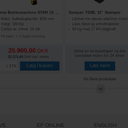
Sima Bukkemaskine STAR 16 PRO
Swepac T65B, 11" Stamper
Maks. bukkekapacitet: Ø16 mm
Lithium-Ion drevet elektrisk motor
Vægt: 140 kg
Lave hånd og armvibrationer
Cyklus pr. minut: 19 stk
64 kg med 17 kN slagkraft
På lager: 1-2 dages levering
25.900,00
DKK
Send en forespørgsel og bliv
kontaktet inden for 24 timer
32.375,00
DKK inkl. moms
Læg i kurven
Læs mere
STK
Vis flere produkter
/S
EP ONLINE
ENGLISH