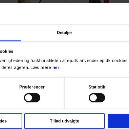
Kondensator til DPS2.75 / DPS3.75 Dykpumpe
Max Bindemaskine
Detaljer
Tilbehør til DPS2.75 Dykpumpe
Emnetykkelse: 32 - 61 mm
Tilbehør til DPS3.75 Dykpumpe
205 bindinger pr. rulle
0,7 sek. for én binding
På lager: 1-2 dages levering
4-15 dages levering;
ookies
venligheden og funktionaliteten af ep.dk anvender ep.dk cookies 
487,50
32.240,00
DKK
DKK
g deres ageren. Læs mere
her
.
609,38
DKK inkl. moms
40.300,00
DKK inkl. moms
Læg i kurven
Læg i kurven
STK
STK
Præferencer
Statistik
ies
Tillad udvalgte