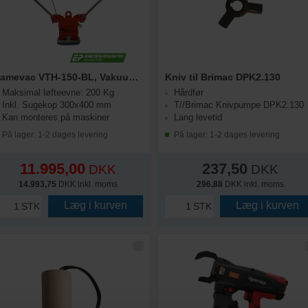
Hamevac VTH-150-BL, Vakuumløfter | Inkl. Sugekop 300x400 mm
Kniv til Brimac DPK2.130
Maksimal løfteevne: 200 Kg
Hårdfør
Inkl. Sugekop 300x400 mm
T//Brimac Knivpumpe DPK2.130
Kan monteres på maskiner
Lang levetid
På lager: 1-2 dages levering
På lager: 1-2 dages levering
11.995,00
237,50
DKK
DKK
14.993,75
DKK inkl. moms
296,88
DKK inkl. moms
Læg i kurven
Læg i kurven
STK
STK