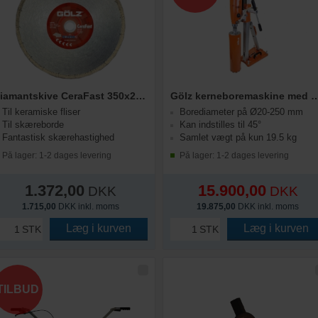
Diamantskive CeraFast 350x25,4mm
Gölz kerneboremaskine med stati
Til keramiske fliser
Borediameter på Ø20-250 mm
Til skæreborde
Kan indstilles til 45°
Fantastisk skærehastighed
Samlet vægt på kun 19.5 kg
På lager: 1-2 dages levering
På lager: 1-2 dages levering
1.372,00
15.900,00
DKK
DKK
1.715,00
DKK inkl. moms
19.875,00
DKK inkl. moms
Læg i kurven
Læg i kurven
STK
STK
TILBUD