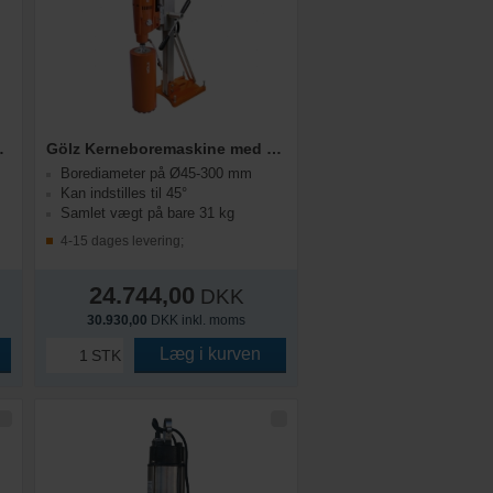
v SD250/EDM25
Gölz Kerneboremaskine med Stativ SD300/EDM33
Borediameter på Ø45-300 mm
Kan indstilles til 45°
Samlet vægt på bare 31 kg
4-15 dages levering;
24.744,00
DKK
30.930,00
DKK inkl. moms
Læg i kurven
STK