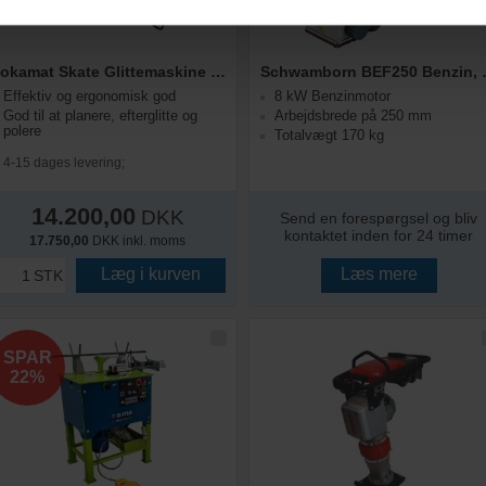
Rokamat Skate Glittemaskine 220V
Schwambor
Effektiv og ergonomisk god
8 kW Benzinmotor
God til at planere, efterglitte og
Arbejdsbrede på 250 mm
polere
Totalvægt 170 kg
4-15 dages levering;
14.200,00
DKK
Send en forespørgsel og bliv
kontaktet inden for 24 timer
17.750,00
DKK inkl. moms
Læg i kurven
Læs mere
STK
SPAR
22%