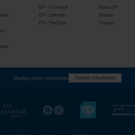
EP - Facebook
About EP
ghed
EP - LinkedIn
Brands
EP - YouTube
Contact
ion
inger
Tilmeld nyhedsbrev
Modtag vores nyhedsbrev