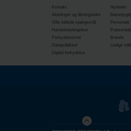
Kontakt
Nyheder
Afdelinger og åbningstider
Bæredygti
Ofte stillede spørgsmål
Personale
Handelsbetingelser
Præsentat
Fortrydelsesret
Brands
Datapolitikker
Ledige still
Digital fortrydelse
Til toppen