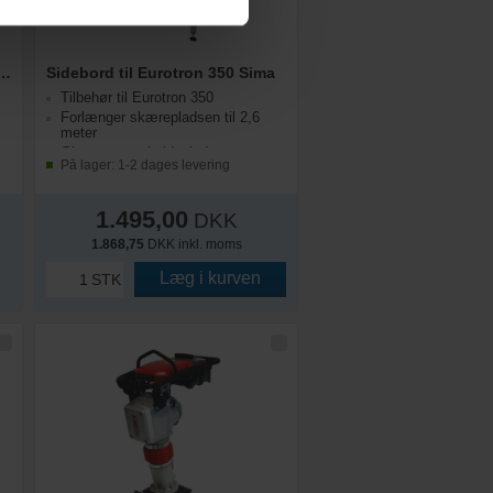
n BEF250 Benzin, Fræser
Sidebord til Eurotron 350 Sima
Tilbehør til Eurotron 350
Forlænger skærepladsen til 2,6
meter
Giver mere arbejdsplads
På lager: 1-2 dages levering
1.495,00
DKK
1.868,75
DKK inkl. moms
Læg i kurven
STK