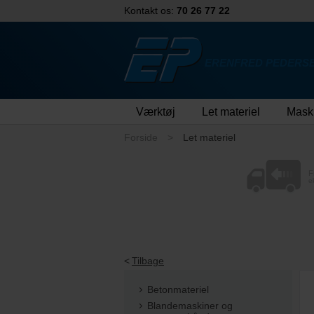
Kontakt os:
70 26 77 22
ERENFRED PEDERSE
Værktøj
Let materiel
Mask
Forside
Let materiel
F
e
Tilbage
Betonmateriel
Blandemaskiner og