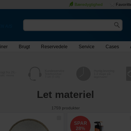
Bæredygtighed
Favoritt
N A/S
iner
Brugt
Reservedele
Service
Cases
Kundeservice
Hurtig levering
ragt fra 29,-
Telefon/chat
1-2 dage på
kskl. moms
7-16 (7-15)
lagervarer
Let materiel
1759
produkter
SPAR
28%