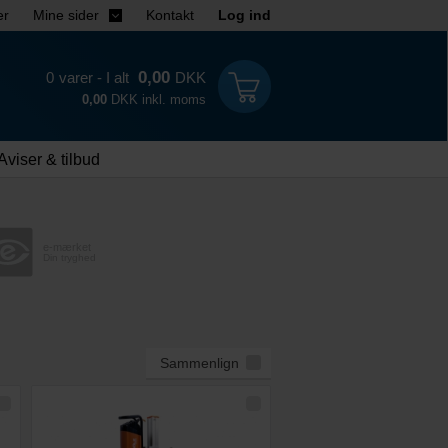
er
Mine sider
Kontakt
Log ind
0,00
0
varer - I alt
DKK
0,00
DKK inkl. moms
Aviser & tilbud
e-mærket
Din tryghed
Sammenlign