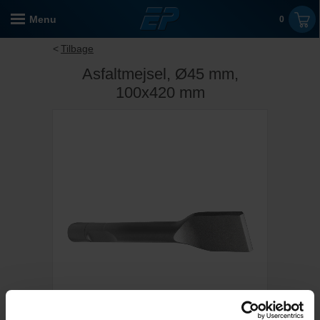
Menu
0
Tilbage
Asfaltmejsel, Ø45 mm,
100x420 mm