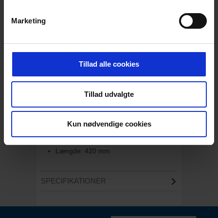
BESKRIVELSE
Marketing
Asfaltmejsel, Ø45 mm, 100x420 mm
Denne asfaltmejsel kan benyttes til
nedbrydning af asfalt i vejbrydning.
Tillad alle cookies
Asfaltmejslen passer til Epiroc SB 102 / SB
100MK2 og Kubota KM 105.
Tillad udvalgte
Egenskaber:
Kun nødvendige cookies
Diameter: 45 mm
Hovedbredde: 100 mm
Længde: 420 mm
SPECIFIKATIONER