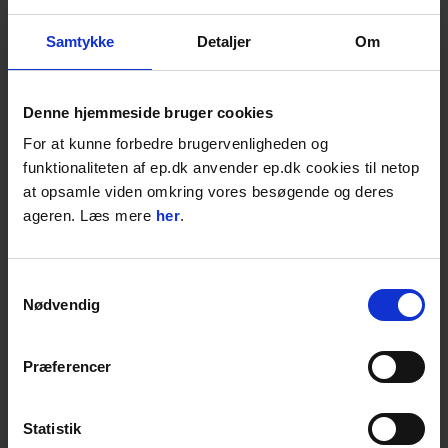
Samtykke
Detaljer
Om
1.683,00
DKK
2.103,75
DKK inkl. moms
Denne hjemmeside bruger cookies
Til Epiroc SB102/SB100MK2
For at kunne forbedre brugervenligheden og
Til Kubota KM105
funktionaliteten af ep.dk anvender ep.dk cookies til netop
Flere varianter
at opsamle viden omkring vores besøgende og deres
ageren. Læs mere
her
.
Varenr. 7050243042
Vælg variant:
Samtykkevalg
Nødvendig
På lager: 1-2 dages levering
Præferencer
STK
LÆG I KURVEN
Statistik
Føj til favoritter