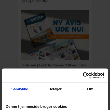
Føj til favoritter
EP Avisen | Find det Pumpe & Kloakudstyr
du mangler!
Se derudover også vores brede udvalg af
kvalitetsprodukter til skarpe priser, nyheder
og unikke tilbud.
Samtykke
Detaljer
Om
Læs mere
Denne hjemmeside bruger cookies
BESKRIVELSE