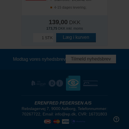
4-15 dages levering;
139,00
DKK
173,75
DKK inkl. moms
Læg i kurven
STK
Tilmeld nyhedsbrev
Modtag vores nyhedsbrev
ERENFRED PEDERSEN A/S
Rebslagervej 7, 9000 Aalborg, Telefonnummer:
70267722, Email: info@ep.dk, CVR: 16731803