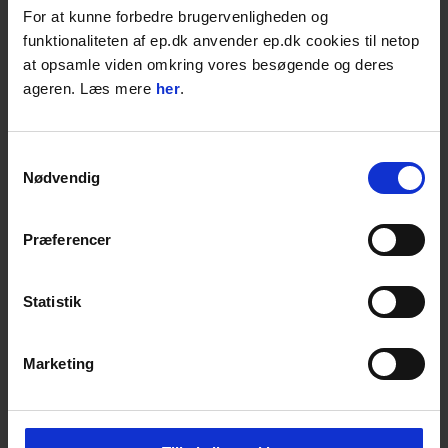
For at kunne forbedre brugervenligheden og
Brandslange, 1"
funktionaliteten af ep.dk anvender ep.dk cookies til netop
Der er tale om en handy og let slange, der
at opsamle viden omkring vores besøgende og deres
anvendes til transport af vand. Det er en
ageren. Læs mere
her
.
ekstruderet trykslange, der er forsynet
udvendigt med væv af syntetiske garner.
Fladliggende. Indvendigt er den lavet af sort
Samtykkevalg
syntetisk EPDM gummi. Udvendigt består
Nødvendig
den af hvidt polyestervæv, som
er modstandsdygtigt over for råd samt god
bestandighed over for sollys og
Præferencer
ozonpåvirkning.
Den er fremstillet i henhold til
specifikationerne i DIN 14811.
Statistik
OBS: Sælges kun i længder á 30 meter.
Længere længder kan leveres på
Marketing
forespørgsel. Kontakt os i chatten.
Egenskaber: