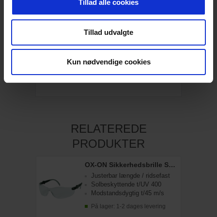
Temperaturområde: -20°C til +85°C
Tillad alle cookies
Maks arbejdstryk: 12 bar
Min sprængningstryk: 50 bar
Vægt/m: 110g
Tillad udvalgte
Længde: 30 meter, sælges i ruller
Kun nødvendige cookies
SPECIFIKATIONER
RELATEREDE
PRODUKTER
OX-ON Sikkerhedsbrille Space Comfort - clear
Justerbar længde / ridsefast
Solbeskyttende t/UV 400
Modstandsdygtig t/45 m/s
På lager: 1-2 dages levering