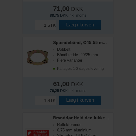
71,00
DKK
88,75
DKK inkl. moms
Læg i kurven
STK
Spændebånd, Ø45-55 mm, 2-delt
Dobbelt
Båndbredde: 20/25 mm
Flere varianter
På lager: 1-2 dages levering
61,00
DKK
76,25
DKK inkl. moms
Læg i kurven
STK
Branddør Hold den lukket, Henvisningsskilt
Reflekterende
0,75 mm aluminium
Størrelse: 14,8x42 cm