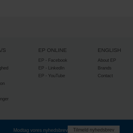
/S
EP ONLINE
ENGLISH
EP - Facebook
About EP
ghed
EP - LinkedIn
Brands
EP - YouTube
Contact
ion
inger
Tilmeld nyhedsbrev
Modtag vores nyhedsbrev