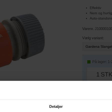
Effektiv
Nem og hurtig 
Auto-standsnin
Varenr. J1000010
Vælg variant:
På lager: 1-
ST
Føj til favoritte
EP Avisen | Find 
Detaljer
Kloakudstyr du ma