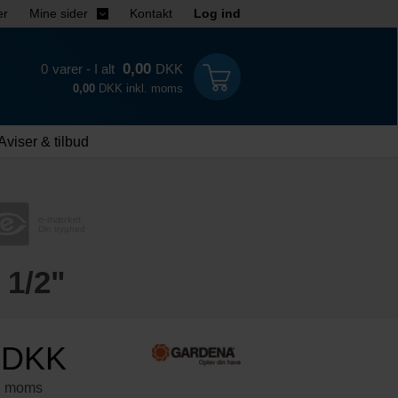
er
Mine sider
Kontakt
Log ind
0,00
0
varer - I alt
DKK
0,00
DKK inkl. moms
Aviser & tilbud
e-mærket
Din tryghed
 1/2"
0
DKK
. moms