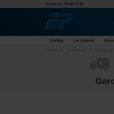
Kontakt os:
70 26 77 22
ERENFRED PEDERSE
Værktøj
Let materiel
Mask
Forside
Let materiel
Pumper og 
F
e
Gard