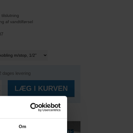
tilslutning
g af vandtilførsel
07
2 dages levering
K
LÆG I KURVEN
r
det Pumpe &
Om
ngler!