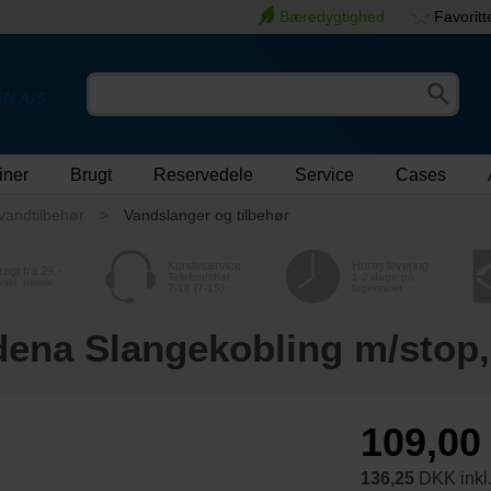
Bæredygtighed
Favoritt
N A/S
iner
Brugt
Reservedele
Service
Cases
vandtilbehør
Vandslanger og tilbehør
Kundeservice
Hurtig levering
ragt fra 29,-
Telefon/chat
1-2 dage på
kskl. moms
7-16 (7-15)
lagervarer
ena Slangekobling m/stop,
109,0
136,25
DKK inkl