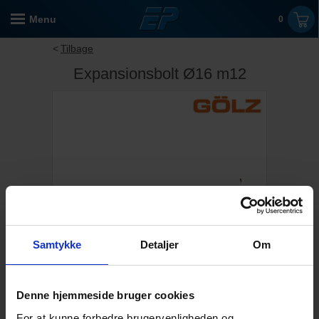
Menu
0
Tilbage
Expansionsbolt Ø16 m12
Samtykke
Detaljer
Om
Denne hjemmeside bruger cookies
For at kunne forbedre brugervenligheden og