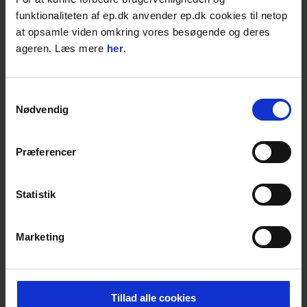
8,00
DKK
funktionaliteten af ep.dk anvender ep.dk cookies til netop
at opsamle viden omkring vores besøgende og deres
10,00
DKK inkl. moms
ageren. Læs mere
her
.
M12 Gevind
Tilbehør til Gölz
Samtykkevalg
Nødvendig
Varenr. 02633400014
4-15 dages levering;
Præferencer
STK
LÆG I KURVEN
Statistik
Føj til favoritter
Marketing
BESKRIVELSE
Expansionsbolt m12
Tillad alle cookies
Denne Ø16mm ekspansionsbolt har et M12