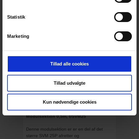
Statistik
Marketing
Se vores EP Beton Avis
Tillad alle cookies
Vi har samlet alt i Beton udstyr du kunne stå
og mangle - Se alle de gode tilbud her!
Tillad udvalgte
Læs mere
Kun nødvendige cookies
BESKRIVELSE
Modulsektion 0,5m, t/SVM25
Denne modulsektion er er en del af det
større SVM 25P afretter og