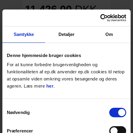
11.426,00
DKK
14.282,50
DKK inkl. moms
Passer til både SVM 25 P/E
Samtykke
Detaljer
Om
Flere længder
Varenr. SW601223
Denne hjemmeside bruger cookies
Vælg variant:
For at kunne forbedre brugervenligheden og
funktionaliteten af ep.dk anvender ep.dk cookies til netop
at opsamle viden omkring vores besøgende og deres
ageren. Læs mere
her
.
4-15 dages levering;
STK
LÆG I KURVEN
Samtykkevalg
Nødvendig
Føj til favoritter
Præferencer