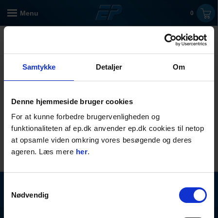
Menu
0
Du søgte på
"BM102222"
- Disse
produkter matcher din søgning
0
produkter
Filtre
Samtykke
Detaljer
Om
Denne hjemmeside bruger cookies
For at kunne forbedre brugervenligheden og
funktionaliteten af ep.dk anvender ep.dk cookies til netop
at opsamle viden omkring vores besøgende og deres
ageren. Læs mere
her
.
Samtykkevalg
Tilmeld nyhedsbrev
Modtag vores nyhedsbrev
Nødvendig