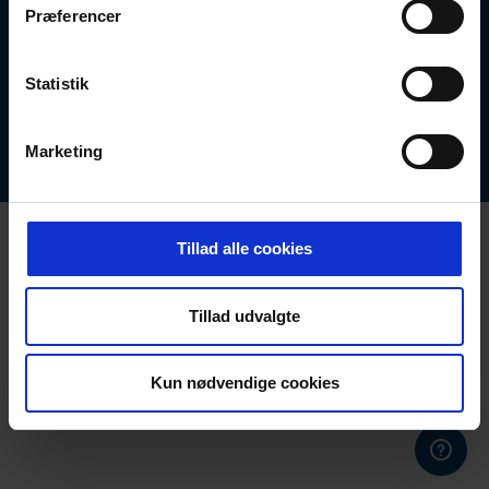
Præferencer
Statistik
ERENFRED PEDERSEN A/S
Rebslagervej 7, 9000 Aalborg, Telefonnummer:
70267722, Email: info@ep.dk, CVR: 16731803
Marketing
Tillad alle cookies
Tillad udvalgte
Kun nødvendige cookies