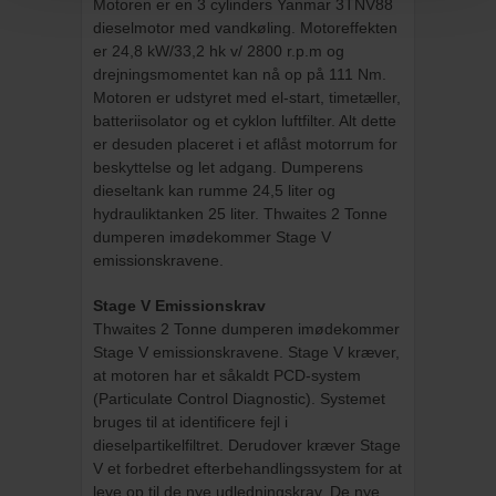
Motoren er en 3 cylinders Yanmar 3TNV88
dieselmotor med vandkøling. Motoreffekten
er 24,8 kW/33,2 hk v/ 2800 r.p.m og
drejningsmomentet kan nå op på 111 Nm.
Motoren er udstyret med el-start, timetæller,
batteriisolator og et cyklon luftfilter. Alt dette
er desuden placeret i et aflåst motorrum for
beskyttelse og let adgang. Dumperens
dieseltank kan rumme 24,5 liter og
hydrauliktanken 25 liter. Thwaites 2 Tonne
dumperen imødekommer Stage V
emissionskravene.
Stage V Emissionskrav
Thwaites 2 Tonne dumperen imødekommer
Stage V emissionskravene. Stage V kræver,
at motoren har et såkaldt PCD-system
(Particulate Control Diagnostic). Systemet
bruges til at identificere fejl i
dieselpartikelfiltret. Derudover kræver Stage
V et forbedret efterbehandlingssystem for at
leve op til de nye udledningskrav. De nye