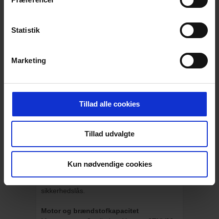
Chassis og tip
Dumperens chassis er konstrueret i foldede
Statistik
stålplader med en centreret artikulation og
svingning for at opnå optimal stabilitet og
styrke.
Marketing
Den drejelige højtip styres hydraulisk og er
ligeledes konstrueret i stål. Bundpladen er
i 6 mm fuldsvejset stål, mens munden og
siderne af højtippen er forstærket med
Tillad alle cookies
bokssektioner for ekstra styrke og trækkraft.
Selve tippen er monteret på et drejeligt
kugleleje, der kan drejes 180°. Den
Tillad udvalgte
drejelige højtip er monteret på en sax-lift,
der styrer vinkel og højde på tippen.
Selve tippen styres ved hjælp af en dobbelt-
Kun nødvendige cookies
akset styrearm. Tippen holdes automatisk
fast i kørende tilstand ved hjælp af en
sikkerhedslås.
Motor og brændstofkapacitet