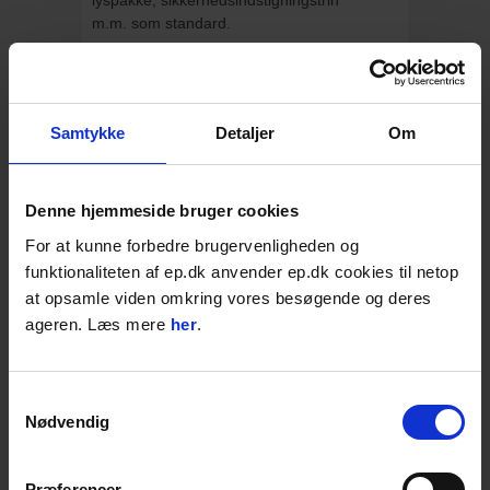
lyspakke, sikkerhedsindstigningstrin
m.m. som standard.
Køresystem og -hastighed
Køresystemet er med hydrostatisk
transmission og to hastighedsindstillinger til
Samtykke
Detaljer
Om
både frem og bak. Bremsepedalen er
desuden udstyret med inching-ventil,
aktiviret ved første tryk på bremsen for en
mere præcis manøvre af maskinen. De to
Denne hjemmeside bruger cookies
hastighedsindstillinger, der går fra hhv. 0 -
For at kunne forbedre brugervenligheden og
5,5 og 0 - 15,0 km/t, styres ved hjælp at en
funktionaliteten af ep.dk anvender ep.dk cookies til netop
praktisk placeret fodpedal. Dette betyder, at
at opsamle viden omkring vores besøgende og deres
maskinen er uden kobling samtidig med, at
den bremser automatisk, når fodpedalen
ageren. Læs mere
her
.
slippes.
Dumperen er udstyret med dæktypen
255/75 x 15,3, hvilke har en
Samtykkevalg
belastningsevne på 8 ply og er udstyret
Nødvendig
med et såkaldt ”Track-grip” for at sikre et
bedre greb i overfladen. Til parkering
anvendes i øvrigt håndbremse.
Præferencer