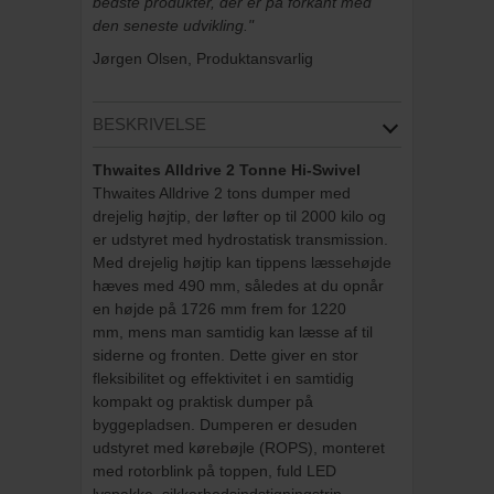
bedste produkter, der er på forkant med
den seneste udvikling."
Jørgen Olsen, Produktansvarlig
BESKRIVELSE
Thwaites Alldrive 2 Tonne Hi-Swivel
Thwaites Alldrive 2 tons dumper med
drejelig højtip, der løfter op til 2000 kilo og
er udstyret med hydrostatisk transmission.
Med drejelig højtip kan tippens læssehøjde
hæves med 490 mm, således at du opnår
en højde på 1726 mm frem for 1220
mm, mens man samtidig kan læsse af til
siderne og fronten. Dette giver en stor
fleksibilitet og effektivitet i en samtidig
kompakt og praktisk dumper på
byggepladsen. Dumperen er desuden
udstyret med kørebøjle (ROPS), monteret
med rotorblink på toppen, fuld LED