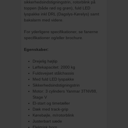
sikkerhedsindstigningstrin, rotorblink på
toppen (både rød og grøn), fuld LED
lyspakke inkl DRL (Dagslys-Kørelys) samt
bakalarm med videre.
For yderligere specifikationer, se fanerne
specifikationer og/eller brochure.
Egenskaber:
Drejelig højtip
Løftekapacitet: 2000 kg
Fuldsvejset stålchassis
Med fuld LED lyspakke
Sikkerhedsindstigningstrin
Motor: 3 cylinders Yanmar 3TNV88,
Stage V
El-start og timetæller
Dæk med track-grip
Kørebøjle, m/rotorblink
Justerbart sæde
Elektrisk horn